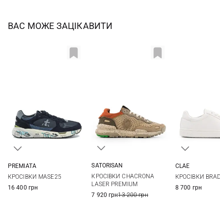
ВАС МОЖЕ ЗАЦІКАВИТИ
SATORISAN
PREMIATA
CLAE
40
41
42
43
40
41
42
43
9 US
10 US
КРОСІВКИ CHACRONA
КРОСІВКИ MASE25
КРОСІВКИ BRA
44
45
44
45
46
LASER PREMIUM
16 400 грн
8 700 грн
7 920 грн
13 200 грн