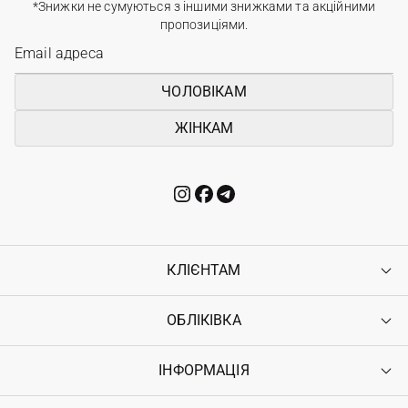
*Знижки не сумуються з іншими знижками та акційними
пропозиціями.
ЧОЛОВІКАМ
ЖІНКАМ
КЛІЄНТАМ
ОБЛІКІВКА
Контакти
Доставка
Оплата
ІНФОРМАЦІЯ
Увійти
Повернення
Реєстрація
Гарантія
Мої замовлення