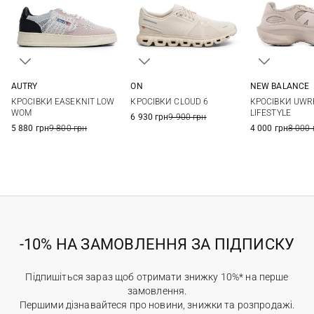
AUTRY
ON
NEW BALANCE
36
37
38
39
37
37,5
38
38,5
4,5 US
5 US
5
КРОСІВКИ EASEKNIT LOW
КРОСІВКИ CLOUD 6
КРОСІВКИ UWR
40
39
40
40,5
41
6,5 US
7 US
7
WOM
LIFESTYLE
6 930 грн
9 900 грн
5 880 грн
9 800 грн
4 000 грн
8 000 
-10% НА ЗАМОВЛЕННЯ ЗА ПІДПИСКУ
Підпишіться зараз щоб отримати знижку 10%* на перше
замовлення.
Першими дізнавайтеся про новини, знижки та розпродажі.