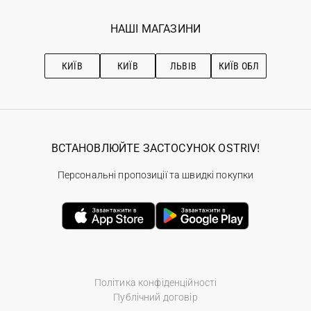
Програма лояльності
Вакансії
Обране
Наші магазини
НАШІ МАГАЗИНИ
Ostriv Club+
Про OSTRIV
Підписка на новини
Рекомендації з догляду
КИЇВ
КИЇВ
ЛЬВІВ
КИЇВ ОБЛ
ВСТАНОВЛЮЙТЕ ЗАСТОСУНОК OSTRIV!
Персональні пропозиції та швидкі покупки
Політика конфіденційності
Публічний договір