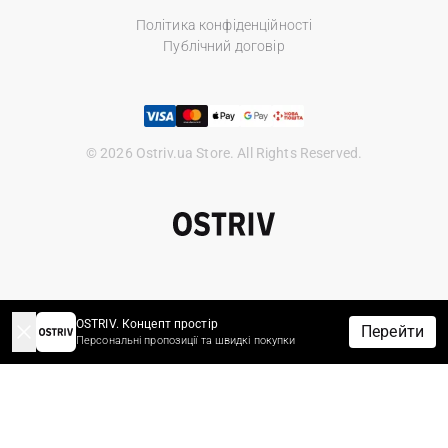
Політика конфіденційності
Публічний договір
© 2026 Ostriv.ua Store. All Rights Reserved.
OSTRIV. Концепт простір
Перейти
Персональні пропозиції та швидкі покупки