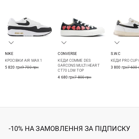
NIKE
CONVERSE
S.W.C
8 US
8,5 US
9 US
9,5 US
8
8,5
9
10
41
42
КРОСІВКИ AIR MAX 1
КЕДИ COMME DES
КЕДИ PRO CUP 
10 US
10,5 US
11 US
11,5 US
11
45
GARCONS MULTI HEART
5 820 грн
9 700 грн
3 800 грн
7 600 
CT70 LOW TOP
12 US
4 680 грн
7 800 грн
-10% НА ЗАМОВЛЕННЯ ЗА ПІДПИСКУ