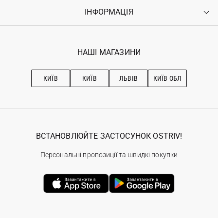
Оплата
ІНФОРМАЦІЯ
Увійти
Повернення
Реєстрація
Гарантія
Мої замовлення
Програма лояльності
Вакансії
Обране
Наші магазини
НАШІ МАГАЗИНИ
Ostriv Club+
Про OSTRIV
Підписка на новини
Рекомендації з догляду
КИЇВ
КИЇВ
ЛЬВІВ
КИЇВ ОБЛ
ВСТАНОВЛЮЙТЕ ЗАСТОСУНОК OSTRIV!
Персональні пропозиції та швидкі покупки