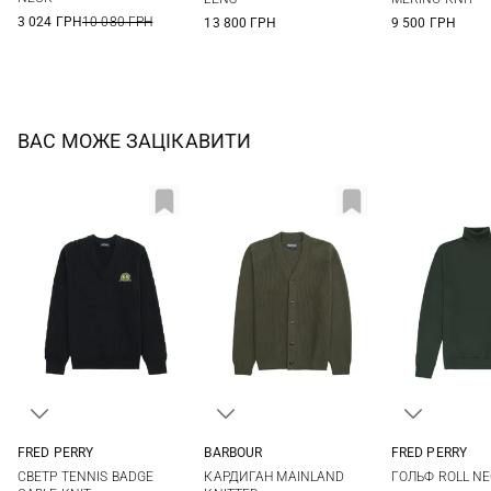
3 024 ГРН
10 080 ГРН
13 800 ГРН
9 500 ГРН
ВАС МОЖЕ ЗАЦІКАВИТИ
FRED PERRY
BARBOUR
FRED PERRY
S
M
L
M
L
XL
XXL
M
L
СВЕТР TENNIS BADGE
КАРДИГАН MAINLAND
ГОЛЬФ ROLL N