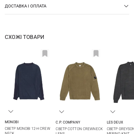
ДОСТАВКА І ОПЛАТА
СХОЖІ ТОВАРИ
MONOBI
C.P. COMPANY
LES DEUX
S
M
L
XL
S
M
L
XL
M
L
СВЕТР MONOBI 12-H CREW
СВЕТР COTTON CREWNECK
СВЕТР GREYSON
NECK
LENS
MERINO KNIT