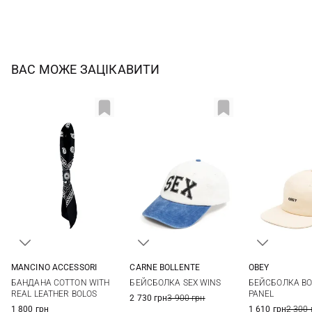
ВАС МОЖЕ ЗАЦІКАВИТИ
OBEY
MANCINO ACCESSORI
CARNE BOLLENTE
One si
One size
One size
БЕЙСБОЛКА BOL
БАНДАНА COTTON WITH
БЕЙСБОЛКА SEX WINS
PANEL
REAL LEATHER BOLOS
2 730 грн
3 900 грн
1 610 грн
2 300 
1 800 грн