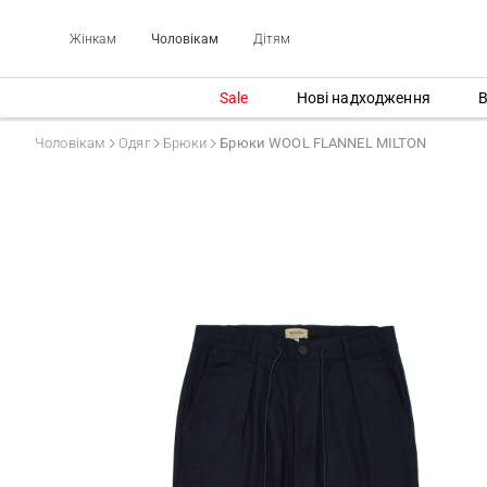
Жінкам
Чоловікам
Дітям
Sale
Нові надходження
В
Чоловікам
Одяг
Брюки
Брюки WOOL FLANNEL MILTON