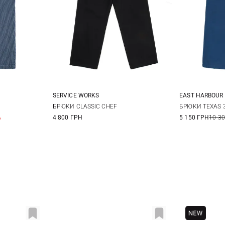
SERVICE WORKS
EAST HARBOUR
50
52
XS
S
M
L
46
4
БРЮКИ CLASSIC CHEF
БРЮКИ TEXAS 
%
4 800 ГРН
5 150 ГРН
10 3
XL
XXL
4XL
54