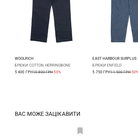
WOOLRICH
EAST HARBOUR SURPLUS
34
46
48
БРЮКИ COTTON HERRINGBONE
БРЮКИ ENFIELD
5 400 ГРН
10 800 ГРН
-50%
5 750 ГРН
11 500 ГРН
-50
54
ВАС МОЖЕ ЗАЦІКАВИТИ