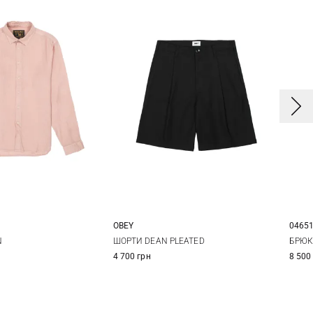
OBEY
04651
31
32
33
34
N
ШОРТИ DEAN PLEATED
БРЮК
4 700 грн
8 500
36