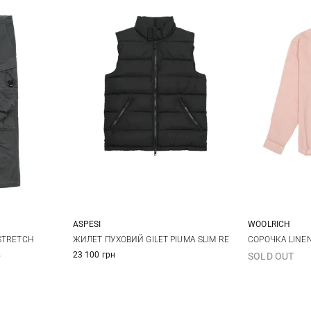
ASPESI
WOOLRICH
50
52
M
L
XL
XXL
L
STRETCH
ЖИЛЕТ ПУХОВИЙ GILET PIUMA SLIM RE
СОРОЧКА LINE
%
23 100 грн
SOLD OUT