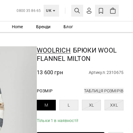
UK
0800 35 86 65
Home
Бренди
Блог
МОЯ ОБЛІКІВКА
УВІЙТИ
WOOLRICH
БРЮКИ WOOL
Ще не зареєстровані?
FLANNEL MILTON
СТВОРИТИ ОБЛІКІВКУ
13 600 грн
Артикул: 2310675
РОЗМІР
ТАБЛИЦЯ РОЗМІРІВ
M
L
XL
XXL
Тільки 1 в наявності!