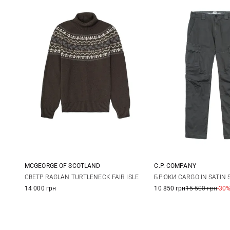
MCGEORGE OF SCOTLAND
C.P. COMPANY
48
50
52
54
46
48
СВЕТР RAGLAN TURTLENECK FAIR ISLE
БРЮКИ CARGO IN SATIN 
14 000 грн
10 850 грн
15 500 грн
-30