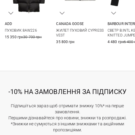
ADD
CANADA GOOSE
BARBOUR INTE
38
40
42
44
XS
S
M
L
8
10
ПУХОВИК 8AW226
ЖИЛЕТ ПУХОВИЙ CYPRESS
СВЕТР B.INTL 
46
48
XL
XXL
VEST
KNITTED JUMP
15 350 грн
30 700 грн
35 800 грн
4 480 грн
6 400 
-10% НА ЗАМОВЛЕННЯ ЗА ПІДПИСКУ
Підпишіться зараз щоб отримати знижку 10%* на перше
замовлення.
Першими дізнавайтеся про новини, знижки та розпродажі.
*Знижки не сумуються з іншими знижками та акційними
пропозиціями.