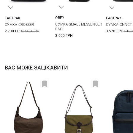
OBEY
EASTPAK
EASTPAK
One Size
One Size
One Si
СУМКА SMALL MESSENGER
СУМКА CROSSER
СУМКА CNNCT 
BAG
2 730 ГРН
3 900 ГРН
3 570 ГРН
5 100
3 600 ГРН
ВАС МОЖЕ ЗАЦІКАВИТИ