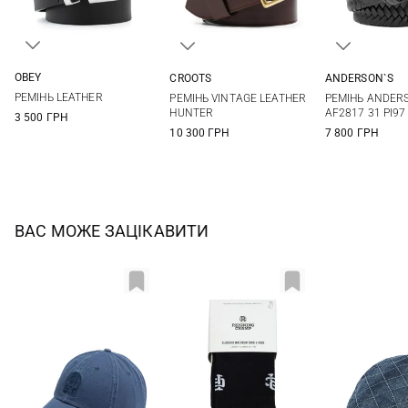
OBEY
CROOTS
ANDERSON`S
S/M
L/XL
36
38
40
42
85
90
РЕМІНЬ LEATHER
РЕМIНЬ VINTAGE LEATHER
РЕМІНЬ ANDER
105
110
HUNTER
AF2817 31 PI97
3 500 ГРН
10 300 ГРН
7 800 ГРН
ВАС МОЖЕ ЗАЦІКАВИТИ