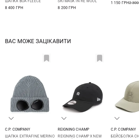
ШАПКА BOA FLEECE
SKI MASK IN RE WOOL
1 150 ГРН
2 300
8 400 ГРН
8 200 ГРН
ВАС МОЖЕ ЗАЦІКАВИТИ
REIGNING CHAMP
C.P. COMPANY
C.P. COMPANY
One size
One size
One si
REIGNING CHAMP X NEW
ШАПКА EXTRAFINE MERINO
БЕЙСБОЛКА C