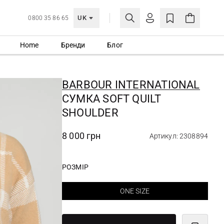
UK
0800 35 86 65
Home
Бренди
Блог
МОЯ ОБЛІКІВКА
УВІЙТИ
BARBOUR INTERNATIONAL
Ще не зареєстровані?
СУМКА SOFT QUILT
СТВОРИТИ ОБЛІКІВКУ
SHOULDER
8 000 грн
Артикул: 2308894
РОЗМІР
ONE SIZE