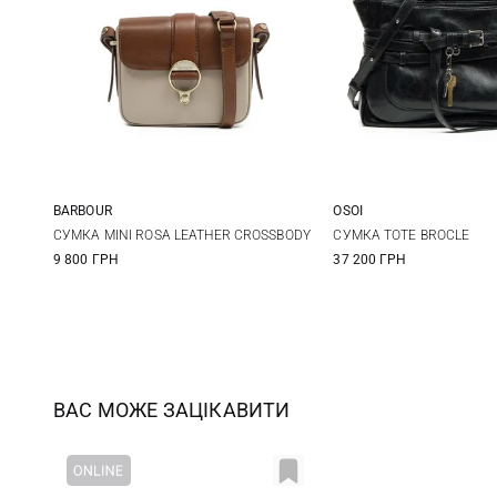
BARBOUR
OSOI
One Size
One Size
СУМКА MINI ROSA LEATHER CROSSBODY
СУМКА TOTE BROCLE
9 800 ГРН
37 200 ГРН
ВАС МОЖЕ ЗАЦІКАВИТИ