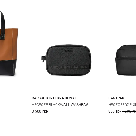
BARBOUR INTERNATIONAL
EASTPAK
One Size
НЕСЕСЕР BLACKWALL WASHBAG
НЕСЕСЕР YAP S
3 500 грн
800 грн
1 600 г