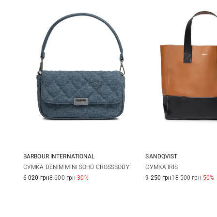
BARBOUR INTERNATIONAL
SANDQVIST
One Size
32X30X20СМ
СУМКА DENIM MINI SOHO CROSSBODY
СУМКА IRIS
6 020 грн
8 600 грн
-30%
9 250 грн
18 500 грн
-50%