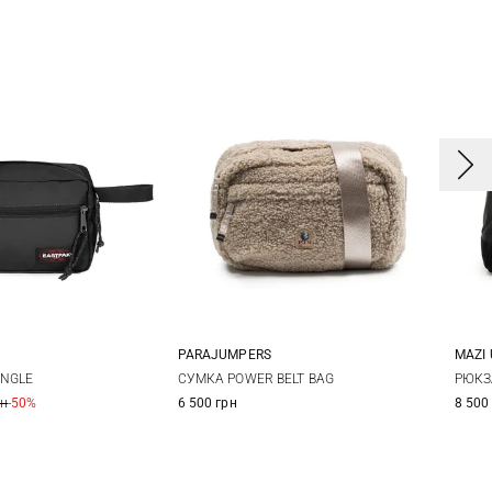
PARAJUMPERS
MAZI 
One Size
One Size
INGLE
СУМКА POWER BELT BAG
РЮКЗ
рн
-50%
6 500 грн
8 500