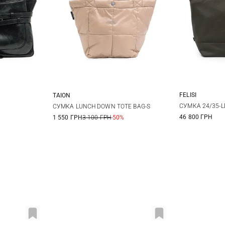
FELISI
TAION
One Size
СУМКА 24/35-L
СУМКА LUNCH DOWN TOTE BAG-S
46 800 ГРН
1 550 ГРН
3 100 ГРН
-50%