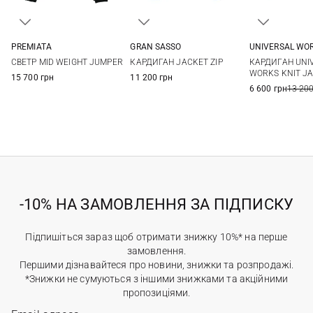
PREMIATA
GRAN SASSO
UNIVERSAL WO
S
M
L
XL
48
50
52
54
S
M
СВЕТР MID WEIGHT JUMPER
КАРДИГАН JACKET ZIP
КАРДИГАН UNI
56
58
60
XXL
WORKS KNIT J
15 700 грн
11 200 грн
6 600 грн
13 200
-10% НА ЗАМОВЛЕННЯ ЗА ПІДПИСКУ
Підпишіться зараз щоб отримати знижку 10%* на перше
замовлення.
Першими дізнавайтеся про новини, знижки та розпродажі.
*Знижки не сумуються з іншими знижками та акційними
пропозиціями.