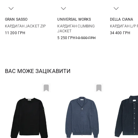
GRAN SASSO
UNIVERSAL WORKS
DELLA CIANA
48
50
52
54
M
L
XL
XXL
48
50
КАРДИГАН JACKET ZIP
КАРДИГАН CLIMBING
КАРДИГАН L/P F
56
58
3XL
56
58
JACKET
11 200 ГРН
34 400 ГРН
5 250 ГРН
10 500 ГРН
ВАС МОЖЕ ЗАЦІКАВИТИ