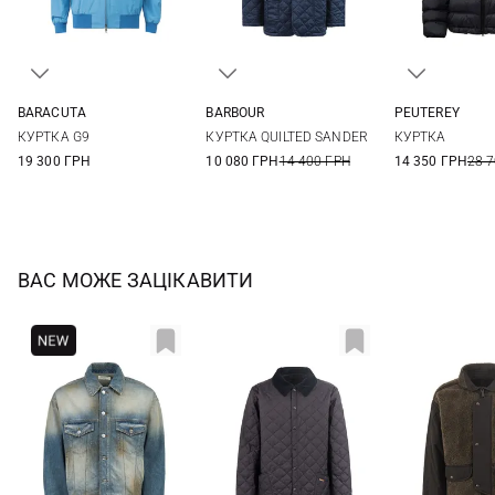
BARACUTA
BARBOUR
PEUTEREY
40
42
44
46
S
M
L
XL
3XL
4XL
КУРТКА G9
КУРТКА QUILTED SANDER
КУРТКА
XXL
3XL
19 300 ГРН
10 080 ГРН
14 400 ГРН
14 350 ГРН
28 
ВАС МОЖЕ ЗАЦІКАВИТИ