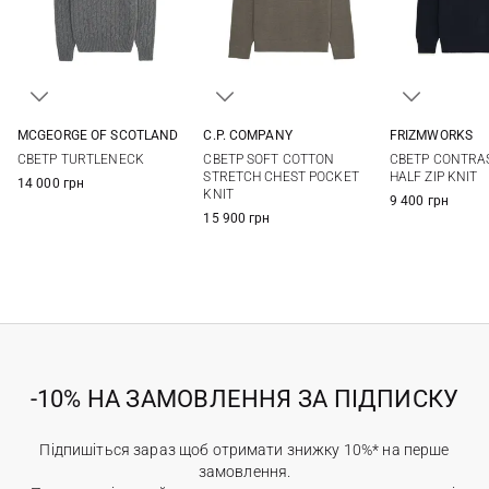
MCGEORGE OF SCOTLAND
C.P. COMPANY
FRIZMWORKS
48
50
52
54
M
L
XL
XXL
S
M
СВЕТР TURTLENECK
СВЕТР SOFT COTTON
СВЕТР CONTRA
STRETCH CHEST POCKET
HALF ZIP KNIT
14 000 грн
KNIT
9 400 грн
15 900 грн
-10% НА ЗАМОВЛЕННЯ ЗА ПІДПИСКУ
Підпишіться зараз щоб отримати знижку 10%* на перше
замовлення.