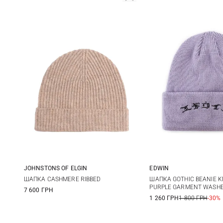
JOHNSTONS OF ELGIN
EDWIN
One size
One size
ШАПКА CASHMERE RIBBED
ШАПКА GOTHIC BEANIE K
PURPLE GARMENT WASH
7 600 ГРН
1 260 ГРН
1 800 ГРН
-30%