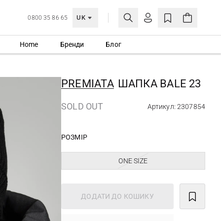
UK
0800 35 86 65
Home
Бренди
Блог
МОЯ ОБЛІКІВКА
УВІЙТИ
PREMIATA
ШАПКА BALE 23
Ще не зареєстровані?
СТВОРИТИ ОБЛІКІВКУ
SOLD OUT
Артикул: 2307854
РОЗМІР
ONE SIZE
ДОДАТИ ДО КОШИКУ