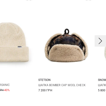
STETSON
SNOW
One size
M
L
XL
L/
RGANIC
ШАПКА BOMBER CAP WOOL CHECK
ШАПК
ГРН
-40%
7 200 ГРН
5 800