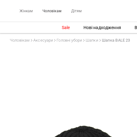
Жінкам
Чоловікам
Дітям
Sale
Нові надходження
В
Чоловікам
Аксесуари
Головні убори
Шапки
Шапка BALE 23