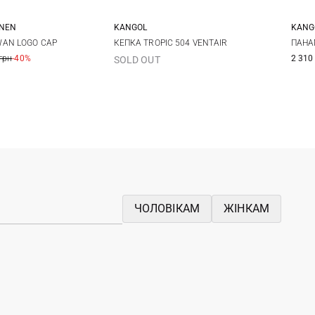
ANEN
KANGOL
KANG
One size
S
M
L
XL
S
AN LOGO CAP
КЕПКА TROPIC 504 VENTAIR
ПАНА
грн
-40%
2 310
SOLD OUT
ЧОЛОВІКАМ
ЖІНКАМ