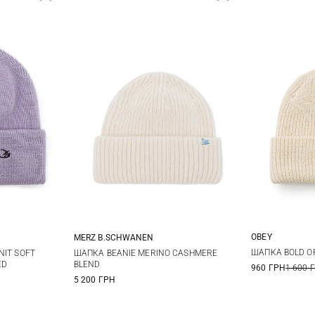
OBEY
MERZ B.SCHWANEN
One size
ШАПКА BOLD O
NIT SOFT
ШАПКА BEANIE MERINO CASHMERE
ED
BLEND
960 ГРН
1 600 
5 200 ГРН