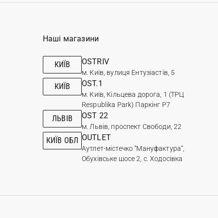
Наші магазини
OSTRIV
КИЇВ
м. Київ, вулиця Ентузіастів, 5
OST.1
КИЇВ
м. Київ, Кільцева дорога, 1 (ТРЦ
Respublika Park) Паркінг Р7
OST 22
ЛЬВІВ
м. Львів, проспект Свободи, 22
OUTLET
КИЇВ ОБЛ
Аутлет-містечко “Мануфактура”,
Обухівське шосе 2, с. Ходосівка