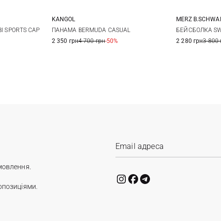
KANGOL
MERZ B.SCHW
L
BI SPORTS CAP
ПАНАМА BERMUDA CASUAL
БЕЙСБОЛКА SW
2 350 грн
4 700 грн
-50%
2 280 грн
3 800 
мовлення.
опозиціями.