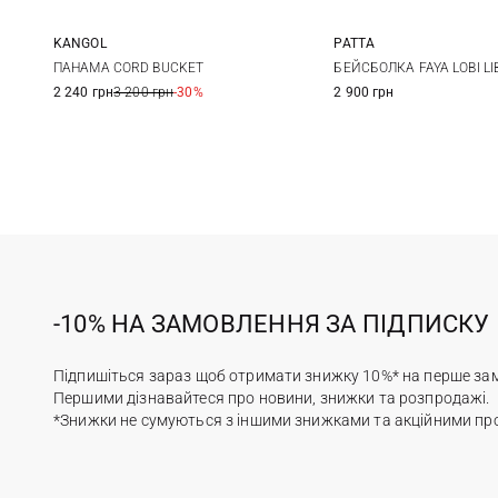
KANGOL
PATTA
M
L
XL
One size
ПАНАМА CORD BUCKET
БЕЙСБОЛКА FAYA LOBI LI
2 240 грн
3 200 грн
-30%
2 900 грн
-10% НА ЗАМОВЛЕННЯ ЗА ПІДПИСКУ
Підпишіться зараз щоб отримати знижку 10%* на перше за
Першими дізнавайтеся про новини, знижки та розпродажі.
*Знижки не сумуються з іншими знижками та акційними пр