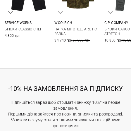
SERVICE WORKS
WOOLRICH
C.P. COMPANY
XS
S
M
L
M
L
XL
XXL
46
48
БРЮКИ CLASSIC CHEF
ПАРКА MITCHELL ARCTIC
БРЮКИ CARGO I
XL
XXL
4XL
54
56
PARKA
STRETCH
4 800 грн
34 740 грн
57 900 грн
10 850 грн
15 5
-10% НА ЗАМОВЛЕННЯ ЗА ПІДПИСКУ
Підпишіться зараз щоб отримати знижку 10%* на перше
замовлення.
Першими дізнавайтеся про новини, знижки та розпродажі.
*Знижки не сумуються з іншими знижками та акційними
пропозиціями.