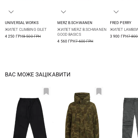
UNIVERSAL WORKS
MERZ B.SCHWANEN
FRED PERRY
M
L
XL
XXL
M
L
XL
M
L
ЖИЛЕТ CLIMBING GILET
ЖИЛЕТ MERZ B.SCHWANEN
ЖИЛЕТ LAMBS
GOOD BASICS
4 250 ГРН
8 500 ГРН
3 900 ГРН
7 800
4 560 ГРН
7 600 ГРН
ВАС МОЖЕ ЗАЦІКАВИТИ