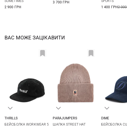
SOMETIMES
SPORTS
3 700 ГРН
2 900 ГРН
1 400 ГРН
2 000
ВАС МОЖЕ ЗАЦІКАВИТИ
THRILLS
DIME
PARAJUMPERS
One size
One si
One size
БЕЙСБОЛКА WORKWEAR 5
БЕЙСБОЛКА CU
ШАПКА STREET HAT