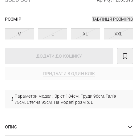
Артикул: 2305895
РОЗМІР
ТАБЛИЦЯ РОЗМІРІВ
M
L
XL
XXL
ДОДАТИ ДО КОШИКУ
ПРИДБАТИ В ОДИН КЛІК
Параметри моделі: Зріст 184см. Груди 96см. Талія
75см. Стегна 93см; На моделі розмір: L
ОПИС