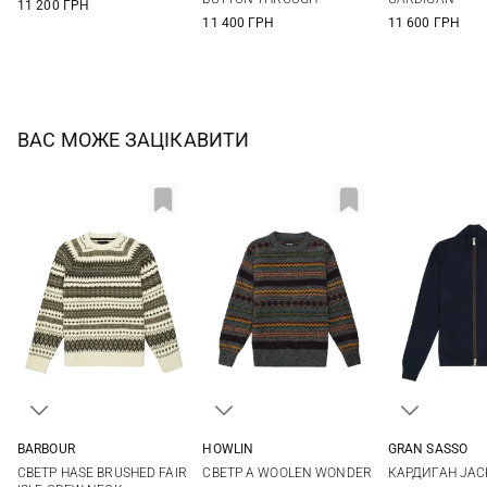
11 200 ГРН
11 400 ГРН
11 600 ГРН
ВАС МОЖЕ ЗАЦІКАВИТИ
BARBOUR
HOWLIN
GRAN SASSO
M
L
XL
S
M
L
XL
48
50
СВЕТР HASE BRUSHED FAIR
СВЕТР A WOOLEN WONDER
КАРДИГАН JACK
56
58