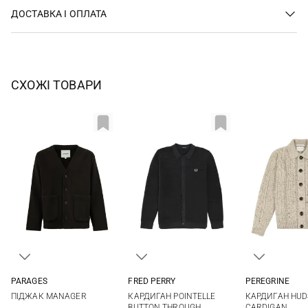
ДОСТАВКА І ОПЛАТА
СХОЖІ ТОВАРИ
PARAGES
FRED PERRY
PEREGRINE
M
L
XL
M
L
XL
M
L
ПІДЖАК MANAGER
КАРДИГАН POINTELLE
КАРДИГАН HUD
BUTTON THROUGH
CARDIGAN