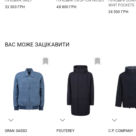
ПУХОВИК GREY
ПУХОВИК CROFTON HOODY
ПУХОВИК DOWN
56
58
XXL
56
58
WHIT POCKETS
33 300 ГРН
48 800 ГРН
24 500 ГРН
ВАС МОЖЕ ЗАЦІКАВИТИ
PEUTEREY
C.P. COMPANY
GRAN SASSO
XS
L
XL
M
L
48
50
52
54