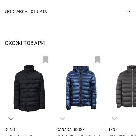
ДОСТАВКА І ОПЛАТА
СХОЖІ ТОВАРИ
DUNO
CANADA GOOSE
TEN C
48
50
52
54
S
M
L
XL
48
50