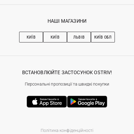
Реєстрація
Гарантія
Мої замовлення
Програма лояльності
Вакансії
Обране
Наші магазини
НАШІ МАГАЗИНИ
Ostriv Club+
Про OSTRIV
Підписка на новини
Рекомендації з догляду
КИЇВ
КИЇВ
ЛЬВІВ
КИЇВ ОБЛ
ВСТАНОВЛЮЙТЕ ЗАСТОСУНОК OSTRIV!
Персональні пропозиції та швидкі покупки
Політика конфіденційності