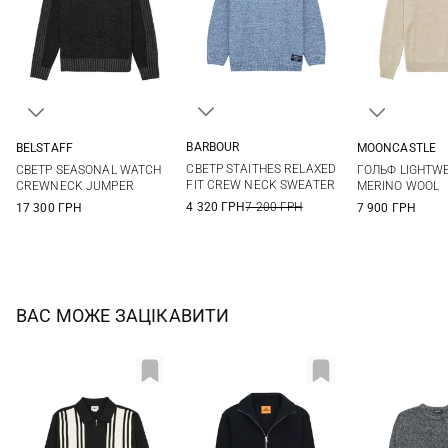
BARBOUR
BELSTAFF
MOONCASTLE
M
L
XL
XXL
M
L
XL
XXL
M
L
СВЕТР STAITHES RELAXED
СВЕТР SEASONAL WATCH
ГОЛЬФ LIGHTW
FIT CREW NECK SWEATER
CREWNECK JUMPER
MERINO WOOL
4 320 ГРН
7 200 ГРН
17 300 ГРН
7 900 ГРН
ВАС МОЖЕ ЗАЦІКАВИТИ