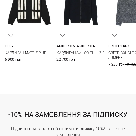
OBEY
ANDERSEN-ANDERSEN
FRED PERRY
S
M
L
XL
S
M
L
XL
S
M
КАРДИГАН MATT ZIP UP
КАРДИГАН SAILOR FULL-ZIP
СВЕТР BOUCLE
XXL
JUMPER
6 900 грн
22 700 грн
7 280 грн
10 400
-10% НА ЗАМОВЛЕННЯ ЗА ПІДПИСКУ
Підпишіться зараз щоб отримати знижку 10%* на перше
замовлення.