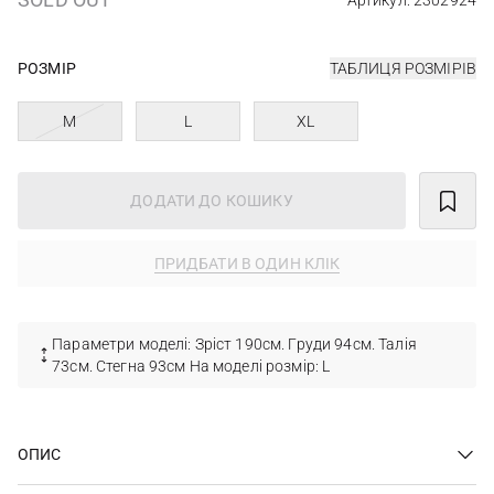
Артикул: 2302924
РОЗМІР
ТАБЛИЦЯ РОЗМІРІВ
M
L
XL
ДОДАТИ ДО КОШИКУ
ПРИДБАТИ В ОДИН КЛІК
Параметри моделі: Зріст 190см. Груди 94см. Талія
73см. Стегна 93см На моделі розмір: L
ОПИС