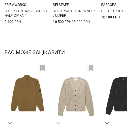
FRIZMWORKS
BELSTAFF
PARAGES
S
M
L
XL
M
L
XL
XXL
M
L
СВЕТР CONTRAST COLLAR
СВЕТР WATCH CREWNECK
СВЕТР TRUCKER
3XL
HALF ZIP KNIT
JUMPER
10 100 ГРН
9 400 ГРН
10 500 ГРН
15 000 ГРН
ВАС МОЖЕ ЗАЦІКАВИТИ