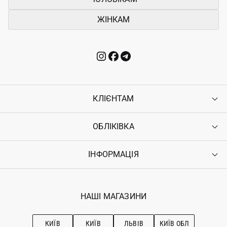
ЖІНКАМ
КЛІЄНТАМ
ОБЛІКІВКА
Контакти
Доставка
Оплата
ІНФОРМАЦІЯ
Увійти
Повернення
Реєстрація
Гарантія
Мої замовлення
Програма лояльності
Вакансії
Обране
Наші магазини
НАШІ МАГАЗИНИ
Ostriv Club+
Про OSTRIV
Підписка на новини
Рекомендації з догляду
КИЇВ
КИЇВ
ЛЬВІВ
КИЇВ ОБЛ