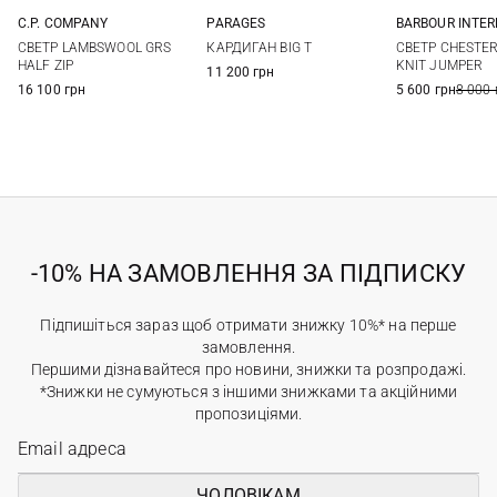
C.P. COMPANY
PARAGES
BARBOUR INTE
M
L
XL
M
L
XL
M
L
СВЕТР LAMBSWOOL GRS
КАРДИГАН BIG T
СВЕТР CHESTE
HALF ZIP
KNIT JUMPER
11 200 грн
16 100 грн
5 600 грн
8 000 
-10% НА ЗАМОВЛЕННЯ ЗА ПІДПИСКУ
Підпишіться зараз щоб отримати знижку 10%* на перше
замовлення.
Першими дізнавайтеся про новини, знижки та розпродажі.
*Знижки не сумуються з іншими знижками та акційними
пропозиціями.
ЧОЛОВІКАМ