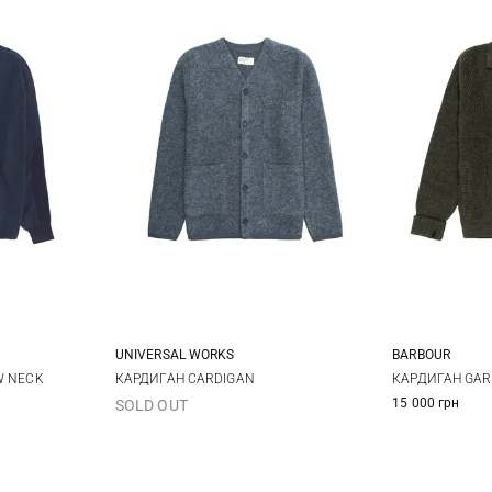
UNIVERSAL WORKS
BARBOUR
L
XL
S
M
L
XL
S
W NECK
КАРДИГАН CARDIGAN
КАРДИГАН GAR
15 000 грн
SOLD OUT
XXL
XXL