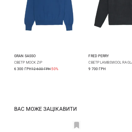
GRAN SASSO
FRED PERRY
48
50
52
54
M
L
СВЕТР MOCK ZIP
СВЕТР LAMBSWOOL RAGL
6 300 ГРН
12 600 ГРН
-50%
9 700 ГРН
56
58
ВАС МОЖЕ ЗАЦІКАВИТИ