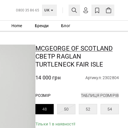
UK
0800 35 86 65
Home
Бренди
Блог
МОЯ ОБЛІКІВКА
УВІЙТИ
MCGEORGE OF SCOTLAND
Ще не зареєстровані?
СВЕТР RAGLAN
СТВОРИТИ ОБЛІКІВКУ
TURTLENECK FAIR ISLE
14 000 грн
Артикул: 2302804
РОЗМІР
ТАБЛИЦЯ РОЗМІРІВ
48
50
52
54
Тільки 1 в наявності!