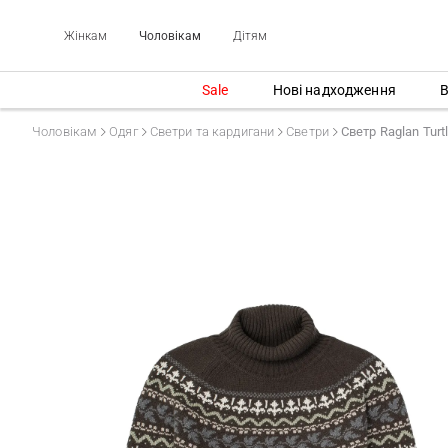
Жінкам
Чоловікам
Дітям
Sale
Нові надходження
В
Чоловікам
Одяг
Светри та кардигани
Светри
Светр Raglan Turtl