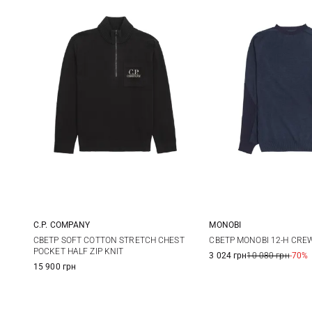
MONOBI
C.P. COMPANY
S
M
M
L
XL
XXL
СВЕТР MONOBI 12-H CRE
СВЕТР SOFT COTTON STRETCH CHEST
POCKET HALF ZIP KNIT
3 024 грн
10 080 грн
-70%
15 900 грн