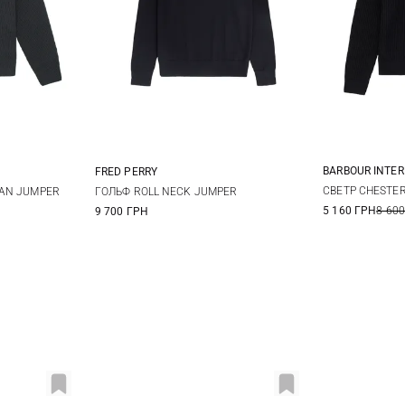
BARBOUR INTE
FRED PERRY
M
XL
XXL
S
M
L
XL
СВЕТР CHESTE
AN JUMPER
ГОЛЬФ ROLL NECK JUMPER
5 160 ГРН
8 600
9 700 ГРН
3XL
XXL