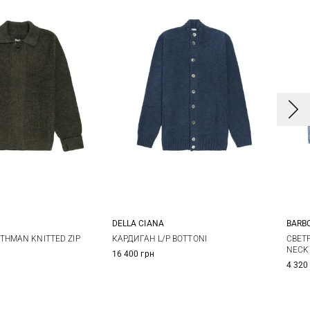
BARB
DELLA CIANA
M
L
XL
48
50
52
54
СВЕТР
THMAN KNITTED ZIP
КАРДИГАН L/P BOTTONI
NECK
16 400 грн
56
58
60
4 320