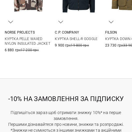
NORSE PROJECTS
C.P. COMPANY
FILSON
M
L
XL
XXL
46
48
50
52
M
L
КУРТКА PELLE WAXED
КУРТКА SHELL-R GOGGLE
КУРТКА DOWN 
54
56
58
NYLON INSULATED JACKET
9 900 грн
19 800 грн
23 730 грн
33 9
6 880 грн
17 200 грн
-10% НА ЗАМОВЛЕННЯ ЗА ПІДПИСКУ
Підпишіться зараз щоб отримати знижку 10%* на перше
замовлення.
Першими дізнавайтеся про новини, знижки та розпродажі.
*Знижки не сумуються з іншими знижками та акційними