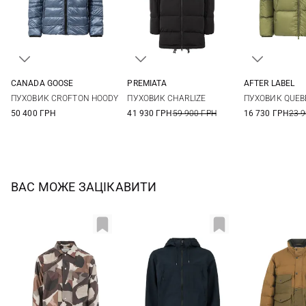
CANADA GOOSE
PREMIATA
AFTER LABEL
M
L
50
52
54
56
S
M
ПУХОВИК CROFTON HOODY
ПУХОВИК CHARLIZE
ПУХОВИК QUEB
XXL
50 400 ГРН
41 930 ГРН
59 900 ГРН
16 730 ГРН
23 
ВАС МОЖЕ ЗАЦІКАВИТИ