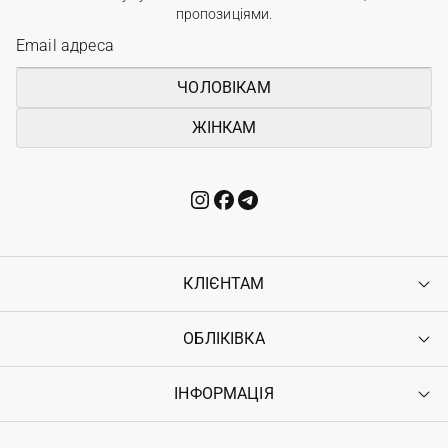
пропозиціями.
ЧОЛОВІКАМ
ЖІНКАМ
КЛІЄНТАМ
ОБЛІКІВКА
Контакти
Доставка
Оплата
ІНФОРМАЦІЯ
Увійти
Повернення
Реєстрація
Гарантія
Мої замовлення
Програма лояльності
Вакансії