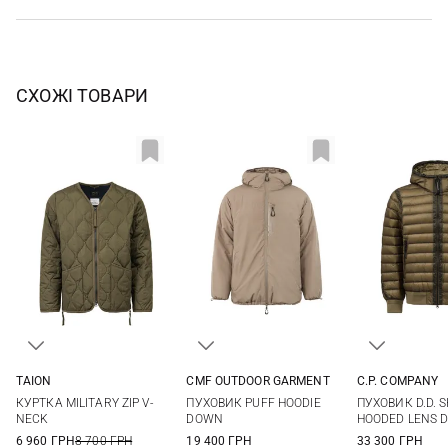
СХОЖІ ТОВАРИ
TAION
CMF OUTDOOR GARMENT
C.P. COMPANY
XS
S
M
L
S
M
L
XL
M
L
КУРТКА MILITARY ZIP V-
ПУХОВИК PUFF HOODIE
ПУХОВИК D.D. S
XL
XXL
NECK
DOWN
HOODED LENS 
6 960 ГРН
8 700 ГРН
19 400 ГРН
33 300 ГРН