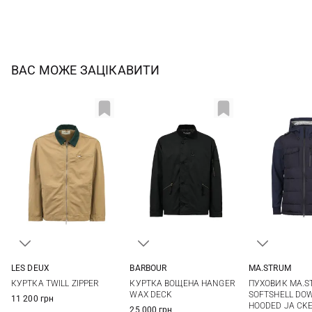
ВАС МОЖЕ ЗАЦІКАВИТИ
MA.STRUM
LES DEUX
BARBOUR
XS
S
M
L
XL
XXL
M
L
XL
XXL
ПУХОВИК MA.S
КУРТКА TWILL ZIPPER
КУРТКА ВОЩЕНА HANGER
XL
SOFTSHELL DOW
WAX DECK
11 200 грн
HOODED JA CK
25 000 грн