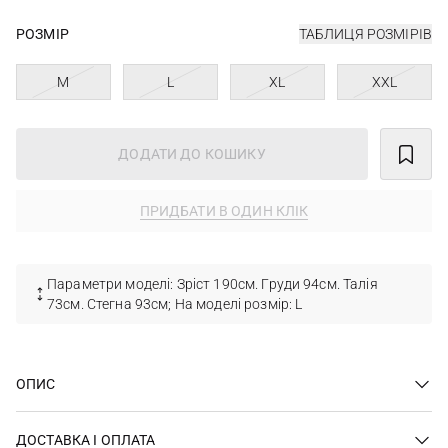
РОЗМІР
ТАБЛИЦЯ РОЗМІРІВ
M
L
XL
XXL
ДОДАТИ ДО КОШИКУ
ПРИДБАТИ В ОДИН КЛІК
Параметри моделі: Зріст 190см. Груди 94см. Талія
73см. Стегна 93см; На моделі розмір: L
ОПИС
ДОСТАВКА І ОПЛАТА