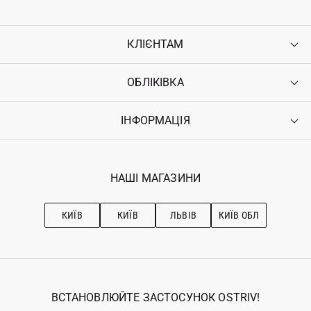
КЛІЄНТАМ
ОБЛІКІВКА
Контакти
Доставка
Оплата
ІНФОРМАЦІЯ
Увійти
Повернення
Реєстрація
Гарантія
Мої замовлення
Програма лояльності
Вакансії
Обране
Наші магазини
НАШІ МАГАЗИНИ
Ostriv Club+
Про OSTRIV
Підписка на новини
Рекомендації з догляду
КИЇВ
КИЇВ
ЛЬВІВ
КИЇВ ОБЛ
ВСТАНОВЛЮЙТЕ ЗАСТОСУНОК OSTRIV!