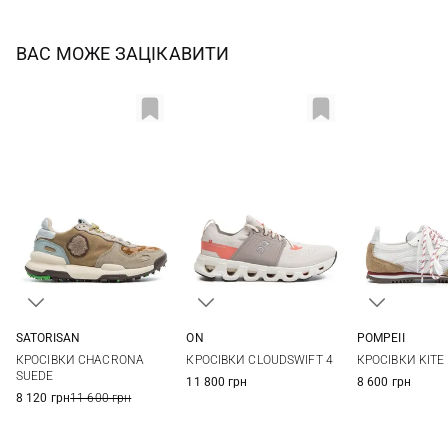
ВАС МОЖЕ ЗАЦІКАВИТИ
SATORISAN
ON
POMPEII
37
38
39
40
38,5
39
40
40,5
36
37
КРОСІВКИ CHACRONA
КРОСІВКИ CLOUDSWIFT 4
КРОСІВКИ KITE
41
42
41
42
40
SUEDE
11 800 грн
8 600 грн
8 120 грн
11 600 грн