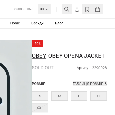
UK
0800 35 86 65
Home
Бренди
Блог
МОЯ ОБЛІКІВКА
УВІЙТИ
-50%
Ще не зареєстровані?
СТВОРИТИ ОБЛІКІВКУ
OBEY
OBEY OPENA JACKET
SOLD OUT
Артикул: 2290928
РОЗМІР
ТАБЛИЦЯ РОЗМІРІВ
S
M
L
XL
XXL