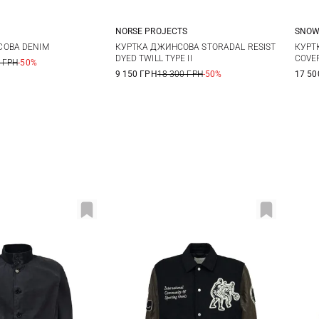
NORSE PROJECTS
SNOW
S
M
L
M
L
XL
XXL
СОВА DENIM
КУРТКА ДЖИНСОВА STORADAL RESIST
КУРТ
DYED TWILL TYPE II
COVE
 ГРН
-50%
9 150 ГРН
18 300 ГРН
-50%
17 50