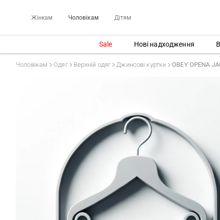
Жінкам
Чоловікам
Дітям
Sale
Нові надходження
В
Чоловікам
Одяг
Верхній одяг
Джинсові куртки
OBEY OPENA JA