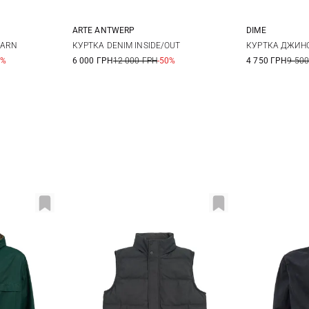
ARTE ANTWERP
DIME
XS
S
M
XS
BARN
КУРТКА DENIM INSIDE/OUT
КУРТКА ДЖИН
0%
6 000 ГРН
12 000 ГРН
-50%
4 750 ГРН
9 500