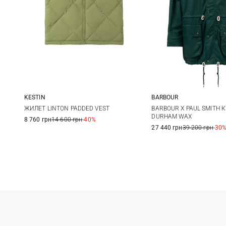
KESTIN
BARBOUR
M
L
XL
XXL
S
M
ЖИЛЕТ LINTON PADDED VEST
BARBOUR X PAUL SMITH 
DURHAM WAX
8 760 грн
14 600 грн
-40%
27 440 грн
39 200 грн
-30