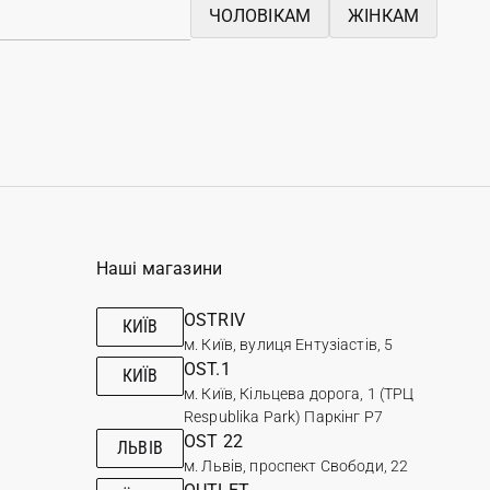
ЧОЛОВІКАМ
ЖІНКАМ
Наші магазини
OSTRIV
КИЇВ
м. Київ, вулиця Ентузіастів, 5
OST.1
КИЇВ
м. Київ, Кільцева дорога, 1 (ТРЦ
Respublika Park) Паркінг Р7
OST 22
ЛЬВІВ
м. Львів, проспект Свободи, 22