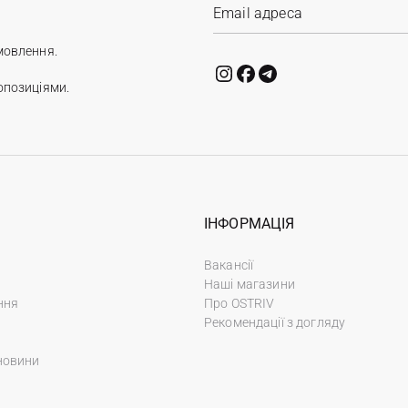
мовлення.
опозиціями.
ІНФОРМАЦІЯ
Вакансії
Наші магазини
ння
Про OSTRIV
Рекомендації з догляду
новини