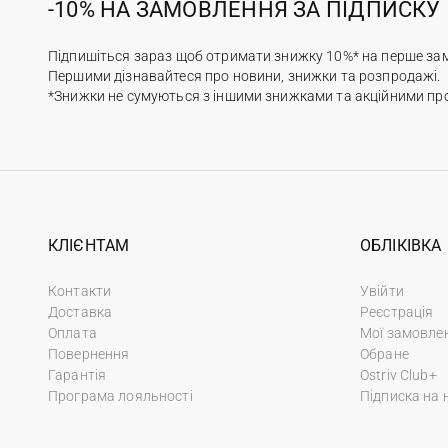
-10% НА ЗАМОВЛЕННЯ ЗА ПІДПИСКУ
Підпишіться зараз щоб отримати знижку 10%* на перше за
Першими дізнавайтеся про новини, знижки та розпродажі.
*Знижки не сумуються з іншими знижками та акційними пр
КЛІЄНТАМ
ОБЛІКІВКА
Контакти
Увійти
Доставка
Реєстрація
Оплата
Мої замовле
Повернення
Обране
Гарантія
Ostriv Club+
Програма лояльності
Підписка на 