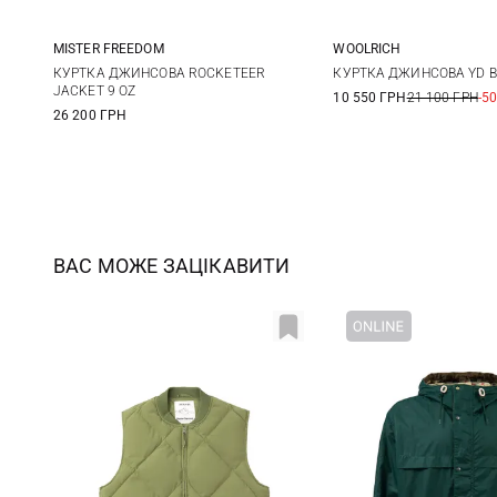
MISTER FREEDOM
WOOLRICH
M
L
XL
XXL
L
КУРТКА ДЖИНСОВА ROCKETEER
КУРТКА ДЖИНСОВА YD 
JACKET 9 OZ
10 550 ГРН
21 100 ГРН
-5
26 200 ГРН
ВАС МОЖЕ ЗАЦІКАВИТИ