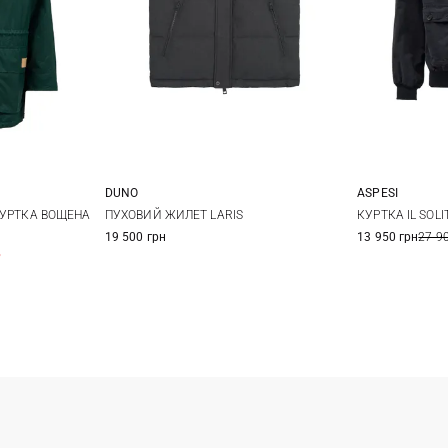
DUNO
ASPESI
L
XL
46
48
50
52
M
КУРТКА ВОЩЕНА
ПУХОВИЙ ЖИЛЕТ LARIS
КУРТКА IL SOLI
19 500 грн
13 950 грн
27 9
54
56
58
%