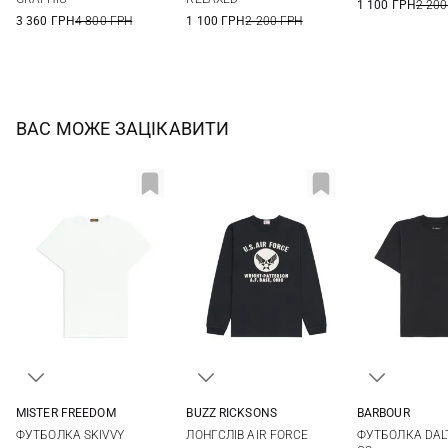
1 100 ГРН
2 200
3 360 ГРН
4 800 ГРН
1 100 ГРН
2 200 ГРН
ВАС МОЖЕ ЗАЦІКАВИТИ
MISTER FREEDOM
BUZZ RICKSONS
BARBOUR
M
L
XL
M
L
XL
XXL
36
38
ФУТБОЛКА SKIVVY
ЛОНГСЛІВ AIR FORCE
ФУТБОЛКА DAL
44