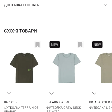
ДОСТАВКА І ОПЛАТА
СХОЖІ ТОВАРИ
BARBOUR
BREAD&BOXERS
BREAD&BOXERS
S
M
L
XL
M
M
ФУТБОЛКА TERRAIN OS
ФУТБОЛКА CREW-NECK
ФУТБОЛКА LIG
XXL
GRAPHIC
RELAXED