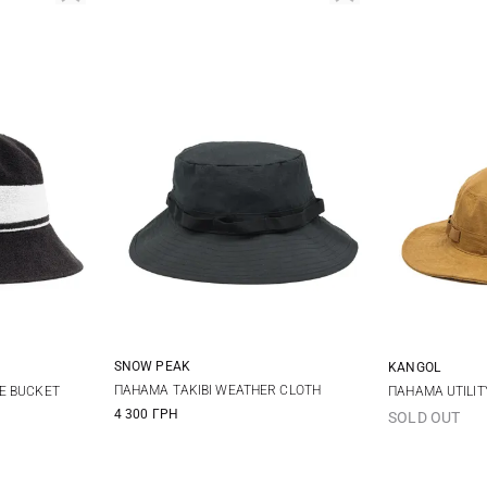
SNOW PEAK
KANGOL
2
L
XL
M
ПАНАМА TAKIBI WEATHER CLOTH
E BUCKET
ПАНАМА UTILIT
4 300 ГРН
SOLD OUT