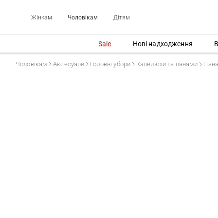
Жінкам
Чоловікам
Дітям
Sale
Нові надходження
В
Чоловікам
Аксесуари
Головні убори
Капелюхи та панами
Пан