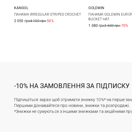
KANGOL
GOLDWIN
One size
M
L
ПАНАМА IRREGULAR STRIPES CROCHET
ПАНАМА GOLDWIN EUROP
BUCKET HAT
2 050 грн
4 100 грн
-50%
1 080 грн
3 600 грн
-70%
-10% НА ЗАМОВЛЕННЯ ЗА ПІДПИСКУ
Підпишіться зараз щоб отримати знижку 10%* на перше за
Першими дізнавайтеся про новини, знижки та розпродажі.
*Знижки не сумуються з іншими знижками та акційними пр