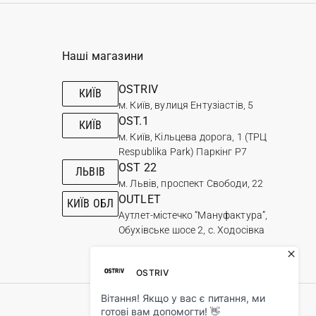
Наші магазини
OSTRIV
КИЇВ
м. Київ, вулиця Ентузіастів, 5
OST.1
КИЇВ
м. Київ, Кільцева дорога, 1 (ТРЦ
Respublika Park) Паркінг Р7
OST 22
ЛЬВІВ
м. Львів, проспект Свободи, 22
OUTLET
КИЇВ ОБЛ
Аутлет-містечко “Мануфактура”,
Обухівське шосе 2, с. Ходосівка