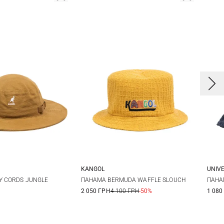
KANGOL
UNIV
L
XL
L
Y CORDS JUNGLE
ПАНАМА BERMUDA WAFFLE SLOUCH
ПАНА
2 050 ГРН
4 100 ГРН
-50%
1 080