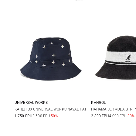
UNIVERSAL WORKS
KANGOL
M
L
XL
S
M
КАПЕЛЮХ UNIVERSAL WORKS NAVAL HAT
ПАНАМА BERMUDA STRIP
1 750 ГРН
3 500 ГРН
-50%
2 800 ГРН
4 000 ГРН
-30%