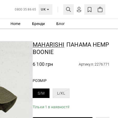
UK
0800 35 86 65
Home
Бренди
Блог
МОЯ ОБЛІКІВКА
УВІЙТИ
MAHARISHI
ПАНАМА HEMP
Ще не зареєстровані?
BOONIE
СТВОРИТИ ОБЛІКІВКУ
6 100 грн
Артикул: 2276771
РОЗМІР
S/M
L/XL
Тільки 1 в наявності!