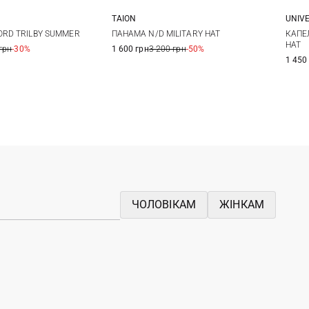
TAION
UNIV
M
L
XL
One size
ORD TRILBY SUMMER
ПАНАМА N/D MILITARY HAT
КАПЕ
HAT
грн
-30%
1 600 грн
3 200 грн
-50%
1 450
ЧОЛОВІКАМ
ЖІНКАМ