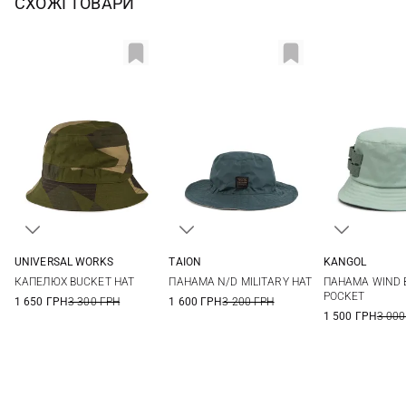
СХОЖІ ТОВАРИ
UNIVERSAL WORKS
TAION
KANGOL
M
L
XL
One size
L
КАПЕЛЮХ BUCKET HAT
ПАНАМА N/D MILITARY HAT
ПАНАМА WIND 
POCKET
1 650 ГРН
3 300 ГРН
1 600 ГРН
3 200 ГРН
1 500 ГРН
3 000