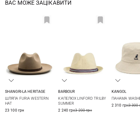
ВАС МОЖЕ ЗАЦІКАВИТИ
SHANGRI-LA HERITAGE
BARBOUR
KANGOL
58
59
60
S
M
L
XL
S
M
ШЛЯПА FURIA WESTERN
КАПЕЛЮХ LINFORD TRILBY
ПАНАМА WASH
HAT
SUMMER
2 310 грн
3 300 
23 100 грн
2 240 грн
3 200 грн