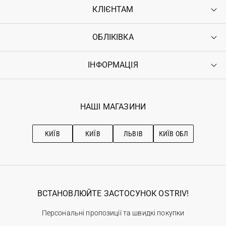
КЛІЄНТАМ
ОБЛІКІВКА
Контакти
Доставка
Оплата
ІНФОРМАЦІЯ
Увійти
Повернення
Реєстрація
Гарантія
Мої замовлення
Програма лояльності
Вакансії
Обране
Наші магазини
НАШІ МАГАЗИНИ
Ostriv Club+
Про OSTRIV
Підписка на новини
Рекомендації з догляду
КИЇВ
КИЇВ
ЛЬВІВ
КИЇВ ОБЛ
ВСТАНОВЛЮЙТЕ ЗАСТОСУНОК OSTRIV!
Персональні пропозиції та швидкі покупки