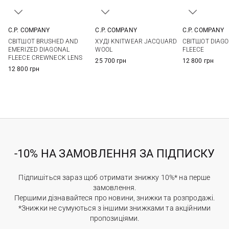
C.P. COMPANY
C.P. COMPANY
C.P. COMPANY
M
L
XL
XXL
M
L
XL
XXL
M
L
СВІТШОТ BRUSHED AND
ХУДІ KNITWEAR JACQUARD
СВІТШОТ DIAGO
3XL
EMERIZED DIAGONAL
WOOL
FLEECE
FLEECE CREWNECK LENS
25 700 грн
12 800 грн
12 800 грн
-10% НА ЗАМОВЛЕННЯ ЗА ПІДПИСКУ
Підпишіться зараз щоб отримати знижку 10%* на перше
замовлення.
Першими дізнавайтеся про новини, знижки та розпродажі.
*Знижки не сумуються з іншими знижками та акційними
пропозиціями.