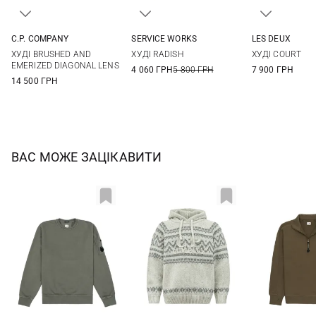
C.P. COMPANY
SERVICE WORKS
LES DEUX
S
M
L
XL
S
M
L
XL
S
M
ХУДІ BRUSHED AND
ХУДІ RADISH
ХУДІ COURT
EMERIZED DIAGONAL LENS
4 060 ГРН
5 800 ГРН
7 900 ГРН
14 500 ГРН
ВАС МОЖЕ ЗАЦІКАВИТИ