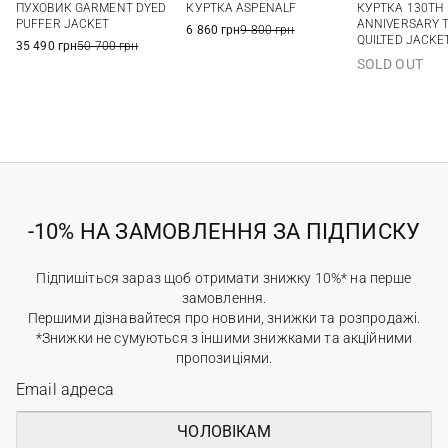
ПУХОВИК GARMENT DYED
КУРТКА ASPENALF
КУРТКА 130TH
3XL
PUFFER JACKET
ANNIVERSARY 
6 860 грн
9 800 грн
QUILTED JACKE
35 490 грн
50 700 грн
SOLD OUT
-10% НА ЗАМОВЛЕННЯ ЗА ПІДПИСКУ
Підпишіться зараз щоб отримати знижку 10%* на перше
замовлення.
Першими дізнавайтеся про новини, знижки та розпродажі.
*Знижки не сумуються з іншими знижками та акційними
пропозиціями.
ЧОЛОВІКАМ