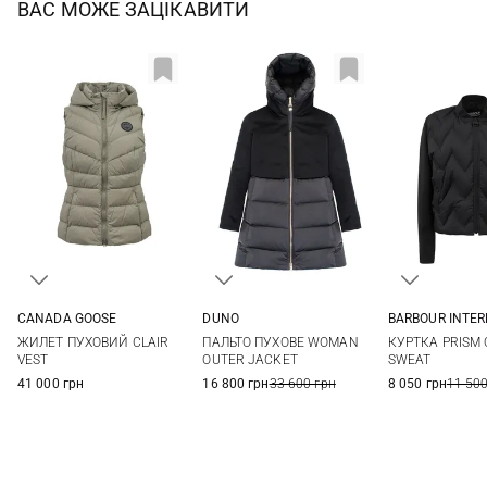
ВАС МОЖЕ ЗАЦІКАВИТИ
CANADA GOOSE
DUNO
BARBOUR INTE
XS
S
M
L
38
40
42
44
8
10
ЖИЛЕТ ПУХОВИЙ CLAIR
ПАЛЬТО ПУХОВЕ WOMAN
КУРТКА PRISM 
46
48
VEST
OUTER JACKET
SWEAT
41 000 грн
16 800 грн
33 600 грн
8 050 грн
11 500