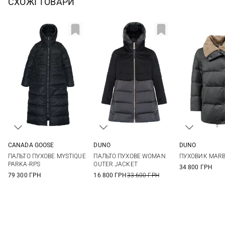
СХОЖІ ТОВАРИ
CANADA GOOSE
DUNO
DUNO
S
M
L
XL
38
40
42
44
38
40
ПАЛЬТО ПУХОВЕ MYSTIQUE
ПАЛЬТО ПУХОВЕ WOMAN
ПУХОВИК MARB
46
48
46
PARKA-RPS
OUTER JACKET
34 800 ГРН
79 300 ГРН
16 800 ГРН
33 600 ГРН