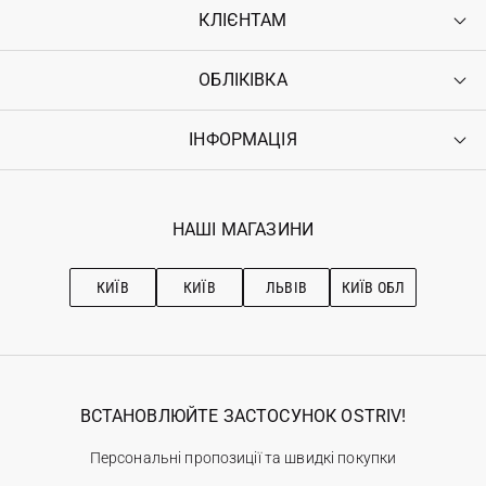
КЛІЄНТАМ
ОБЛІКІВКА
Контакти
Доставка
Оплата
ІНФОРМАЦІЯ
Увійти
Повернення
Реєстрація
Гарантія
Мої замовлення
Програма лояльності
Вакансії
Обране
Наші магазини
НАШІ МАГАЗИНИ
Ostriv Club+
Про OSTRIV
Підписка на новини
Рекомендації з догляду
КИЇВ
КИЇВ
ЛЬВІВ
КИЇВ ОБЛ
ВСТАНОВЛЮЙТЕ ЗАСТОСУНОК OSTRIV!
Персональні пропозиції та швидкі покупки