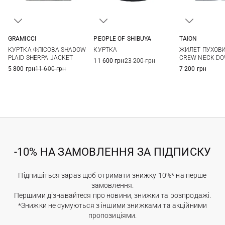
PEOPLE OF SHIBUYA
GRAMICCI
TAION
50
52
54
56
S
M
L
XL
XS
S
КУРТКА
КУРТКА ФЛІСОВА SHADOW
ЖИЛЕТ ПУХОВИ
XL
XXL
PLAID SHERPA JACKET
CREW NECK D
11 600 грн
23 200 грн
5 800 грн
11 600 грн
7 200 грн
-10% НА ЗАМОВЛЕННЯ ЗА ПІДПИСКУ
Підпишіться зараз щоб отримати знижку 10%* на перше
замовлення.
Першими дізнавайтеся про новини, знижки та розпродажі.
*Знижки не сумуються з іншими знижками та акційними
пропозиціями.