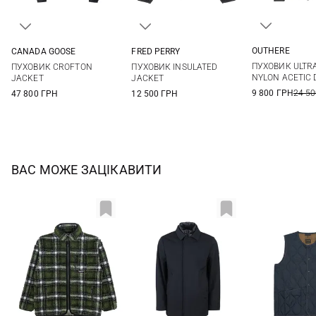
OUTHERE
CANADA GOOSE
FRED PERRY
M
L
S
M
L
XL
S
M
L
XL
ПУХОВИК ULTR
ПУХОВИК CROFTON
ПУХОВИК INSULATED
XXL
3XL
XXL
NYLON ACETIC 
JACKET
JACKET
9 800 ГРН
24 50
47 800 ГРН
12 500 ГРН
ВАС МОЖЕ ЗАЦІКАВИТИ