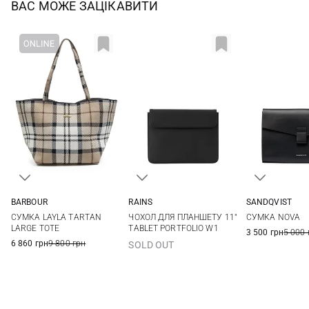
ВАС МОЖЕ ЗАЦІКАВИТИ
BARBOUR
RAINS
SANDQVIST
One Size
One Size
20X13X1,5СМ
СУМКА LAYLA TARTAN
ЧОХОЛ ДЛЯ ПЛАНШЕТУ 11"
СУМКА NOVA
LARGE TOTE
TABLET PORTFOLIO W1
3 500 грн
5 000 
6 860 грн
9 800 грн
SOLD OUT