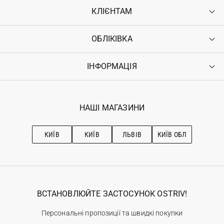
КЛІЄНТАМ
ОБЛІКІВКА
Контакти
Доставка
Оплата
ІНФОРМАЦІЯ
Увійти
Повернення
Реєстрація
Гарантія
Мої замовлення
Програма лояльності
Вакансії
Обране
Наші магазини
НАШІ МАГАЗИНИ
Ostriv Club+
Про OSTRIV
Підписка на новини
Рекомендації з догляду
КИЇВ
КИЇВ
ЛЬВІВ
КИЇВ ОБЛ
ВСТАНОВЛЮЙТЕ ЗАСТОСУНОК OSTRIV!
Персональні пропозиції та швидкі покупки