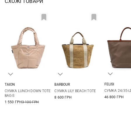
СХОЖІ ТОВАРИ
FELISI
TAION
BARBOUR
One Si
One Size
One Size
СУМКА 24/35-L
СУМКА LUNCH DOWN TOTE
СУМКА LILY BEACH TOTE
BAG-S
46 800 ГРН
8 600 ГРН
1 550 ГРН
3 100 ГРН