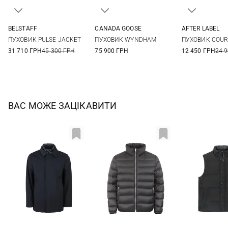
BELSTAFF
CANADA GOOSE
AFTER LABEL
48
50
52
54
M
L
XL
XXL
S
M
ПУХОВИК PULSE JACKET
ПУХОВИК WYNDHAM
ПУХОВИК COUR
56
58
XXL
31 710 ГРН
45 300 ГРН
75 900 ГРН
12 450 ГРН
24 
ВАС МОЖЕ ЗАЦІКАВИТИ