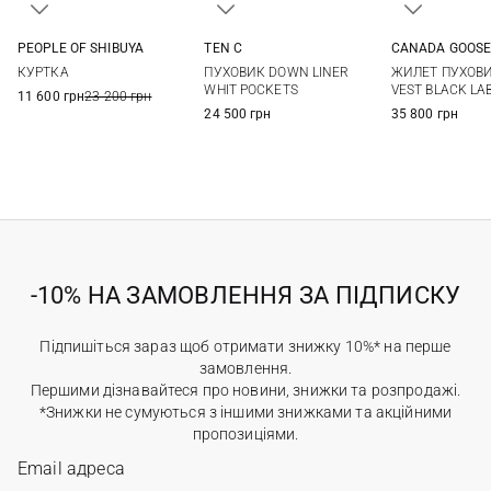
PEOPLE OF SHIBUYA
CANADA GOOS
TEN C
50
52
54
56
M
L
48
50
52
54
КУРТКА
ЖИЛЕТ ПУХОВ
ПУХОВИК DOWN LINER
3XL
56
58
VEST BLACK LA
WHIT POCKETS
11 600 грн
23 200 грн
35 800 грн
24 500 грн
-10% НА ЗАМОВЛЕННЯ ЗА ПІДПИСКУ
Підпишіться зараз щоб отримати знижку 10%* на перше
замовлення.
Першими дізнавайтеся про новини, знижки та розпродажі.
*Знижки не сумуються з іншими знижками та акційними
пропозиціями.