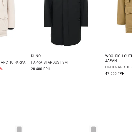
DUNO
WOOLRICH OUTD
JAPAN
L
XL
48
50
52
54
S
 ARCTIC PARKA
ПАРКА STARDUST 3M
ПАРКА ARCTIC 
0%
28 400 ГРН
56
47 900 ГРН