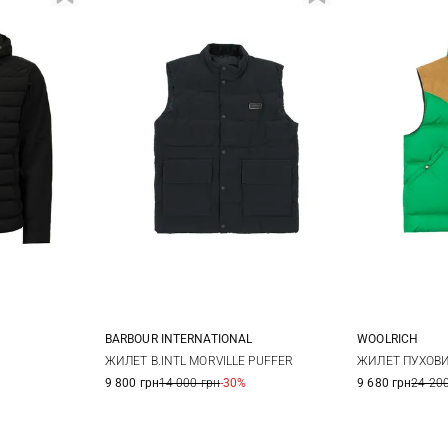
BARBOUR INTERNATIONAL
WOOLRICH
XL
XXL
M
L
XL
XXL
S
ЖИЛЕТ B.INTL MORVILLE PUFFER
ЖИЛЕТ ПУХОВИ
9 800 грн
14 000 грн
-30%
9 680 грн
24 200
XXL