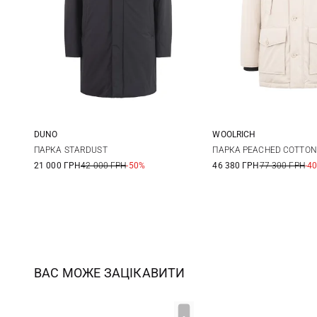
DUNO
WOOLRICH
48
50
52
54
S
M
ПАРКА STARDUST
ПАРКА PEACHED COTTON
21 000 ГРН
42 000 ГРН
-50%
46 380 ГРН
77 300 ГРН
-4
56
ВАС МОЖЕ ЗАЦІКАВИТИ