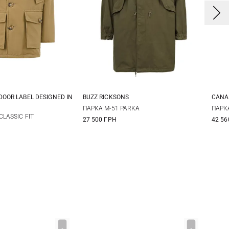
OOR LABEL DESIGNED IN
BUZZ RICKSONS
CANA
M
L
XL
S
M
L
XL
S
ПАРКА M-51 PARKA
ПАРК
CLASSIC FIT
27 500 ГРН
42 56
XX