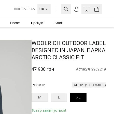
UK
0800 35 86 65
Home
Бренди
Блог
МОЯ ОБЛІКІВКА
УВІЙТИ
WOOLRICH OUTDOOR LABEL
Ще не зареєстровані?
DESIGNED IN JAPAN
ПАРКА
СТВОРИТИ ОБЛІКІВКУ
ARCTIC CLASSIC FIT
47 900 грн
Артикул: 2262219
РОЗМІР
ТАБЛИЦЯ РОЗМІРІВ
M
L
XL
Товар закінчується!