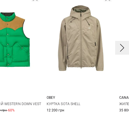
OBEY
CANA
M
L
XL
M
L
XL
Й WESTERN DOWN VEST
КУРТКА SOTA SHELL
ЖИЛЕ
 грн
-60%
12 200 грн
35 80
3X