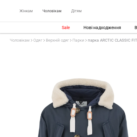
Жінкам
Чоловікам
Дітям
Sale
Нові надходження
В
Чоловікам
Одяг
Верхній одяг
Парки
парка ARCTIC CLASSIC FI