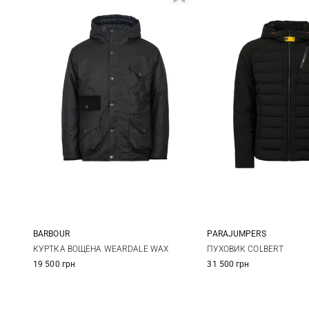
BARBOUR
PARAJUMPERS
S
M
L
XL
M
L
КУРТКА ВОЩЕНА WEARDALE WAX
ПУХОВИК COLBERT
19 500 грн
31 500 грн
XXL