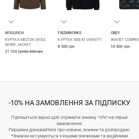
WOOLRICH
FRIZMWORKS
OBEY
M
L
XL
XXL
M
L
XL
M
L
КУРТКА MELTON WOOL
КУРТКА SWEAT VARSITY
ЖИЛЕТ COMPA
WORK JACKET
8 500 грн
10 400 грн
21 100 грн
42 200 грн
-10% НА ЗАМОВЛЕННЯ ЗА ПІДПИСКУ
Підпишіться зараз щоб отримати знижку 10%* на перше
замовлення.
Першими дізнавайтеся про новини, знижки та розпродажі.
*Знижки не сумуються з іншими знижками та акційними