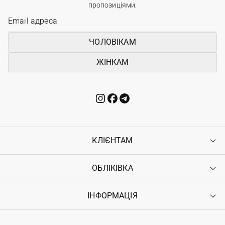
пропозиціями.
ЧОЛОВІКАМ
ЖІНКАМ
КЛІЄНТАМ
ОБЛІКІВКА
Контакти
Доставка
Оплата
ІНФОРМАЦІЯ
Увійти
Повернення
Реєстрація
Гарантія
Мої замовлення
Програма лояльності
Вакансії