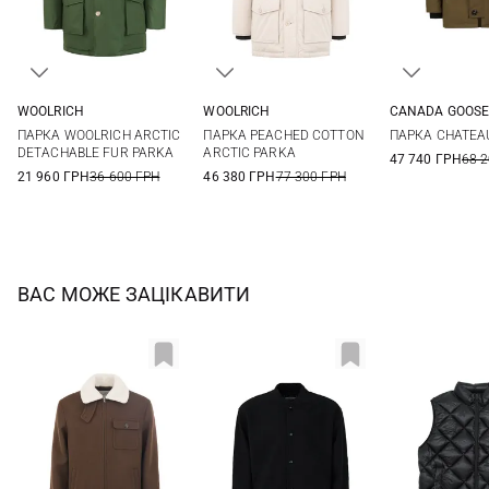
WOOLRICH
WOOLRICH
CANADA GOOS
S
M
L
XL
S
M
L
XL
S
M
ПАРКА WOOLRICH ARCTIC
ПАРКА PEACHED COTTON
ПАРКА CHATEA
XXL
XXL
3XL
DETACHABLE FUR PARKA
ARCTIC PARKA
47 740 ГРН
68 
21 960 ГРН
36 600 ГРН
46 380 ГРН
77 300 ГРН
ВАС МОЖЕ ЗАЦІКАВИТИ