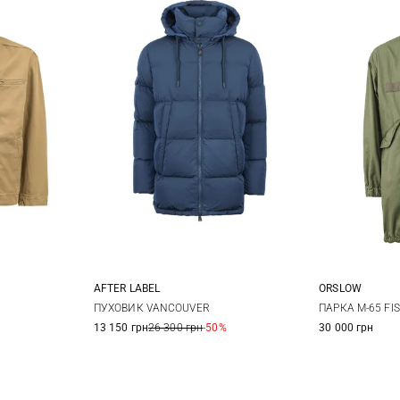
AFTER LABEL
ORSLOW
S
M
L
XL
XL
XXL
2
ПУХОВИК VANCOUVER
ПАРКА M-65 FIS
13 150 грн
26 300 грн
-50%
30 000 грн
XXL