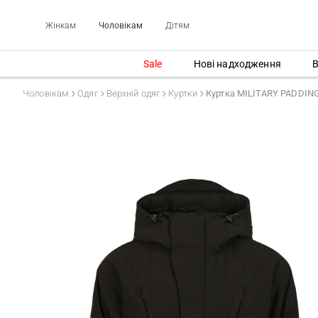
Жінкам
Чоловікам
Дітям
Sale
Нові надходження
В
Чоловікам
Одяг
Верхній одяг
Куртки
Куртка MILITARY PADDI