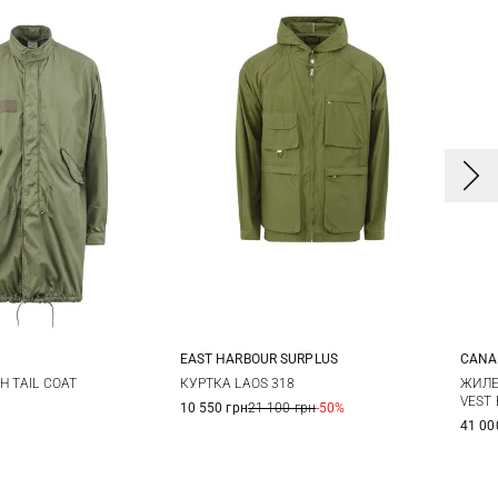
EAST HARBOUR SURPLUS
CANA
3
4
48
50
52
54
H TAIL COAT
КУРТКА LAOS 318
ЖИЛЕ
VEST 
10 550 грн
21 100 грн
-50%
41 00