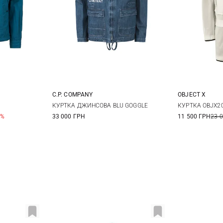
C.P. COMPANY
OBJECT X
M
L
48
50
52
54
M
КУРТКА ДЖИНСОВА BLU GOGGLE
КУРТКА OBJX2
0%
33 000 ГРН
11 500 ГРН
23 
56
58