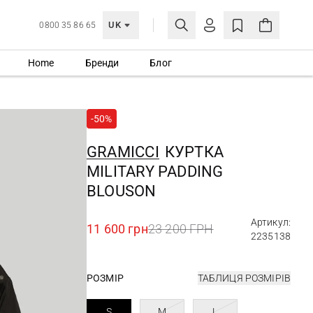
UK
0800 35 86 65
Home
Бренди
Блог
МОЯ ОБЛІКІВКА
УВІЙТИ
-50%
Ще не зареєстровані?
СТВОРИТИ ОБЛІКІВКУ
GRAMICCI
КУРТКА
MILITARY PADDING
BLOUSON
Артикул:
11 600 грн
23 200 ГРН
2235138
РОЗМІР
ТАБЛИЦЯ РОЗМІРІВ
S
M
L