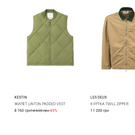
KESTIN
LES DEUX
M
L
XL
XXL
M
L
ЖИЛЕТ LINTON PADDED VEST
КУРТКА TWILL ZIPPER
8 760 грн
14 600 грн
-40%
11 200 грн