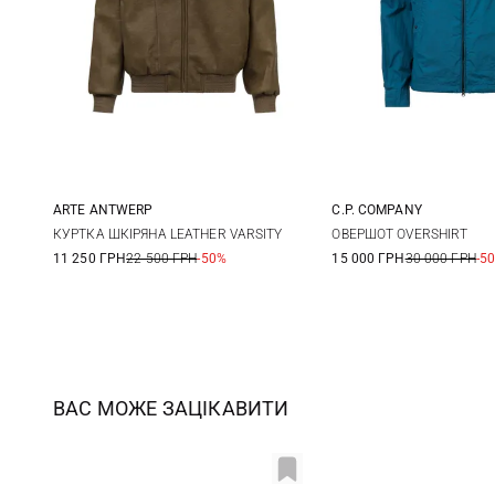
ARTE ANTWERP
C.P. COMPANY
XS
S
M
XS
S
КУРТКА ШКІРЯНА LEATHER VARSITY
ОВЕРШОТ OVERSHIRT
11 250 ГРН
22 500 ГРН
-50%
15 000 ГРН
30 000 ГРН
-5
XXL
3XL
ВАС МОЖЕ ЗАЦІКАВИТИ