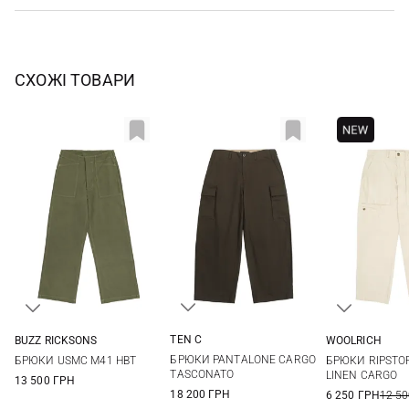
СХОЖІ ТОВАРИ
TEN C
BUZZ RICKSONS
WOOLRICH
48
50
52
54
32
34
36
38
34
БРЮКИ PANTALONE CARGO
БРЮКИ USMC M41 HBT
БРЮКИ RIPSTO
TASCONATO
LINEN CARGO
13 500 ГРН
18 200 ГРН
6 250 ГРН
12 50