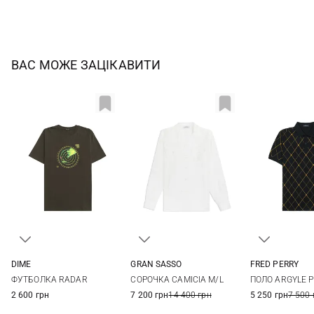
ВАС МОЖЕ ЗАЦІКАВИТИ
DIME
GRAN SASSO
FRED PERRY
M
L
XL
48
50
52
54
M
L
ФУТБОЛКА RADAR
СОРОЧКА CAMICIA M/L
ПОЛО ARGYLE P
56
2 600 грн
7 200 грн
14 400 грн
5 250 грн
7 500 