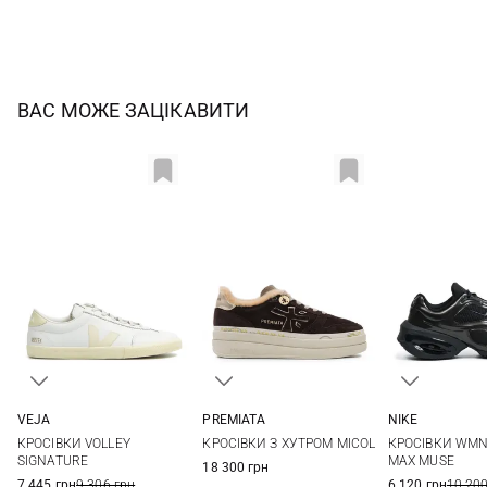
ВАС МОЖЕ ЗАЦІКАВИТИ
PREMIATA
VEJA
NIKE
36
37
38
39
37
38
39
40
6 US
6,5 US
КРОСІВКИ З ХУТРОМ MICOL
КРОСІВКИ VOLLEY
КРОСІВКИ WMNS
40
41
41
8 US
8,5 US
SIGNATURE
MAX MUSE
18 300 грн
7 445 грн
9 306 грн
6 120 грн
10 200