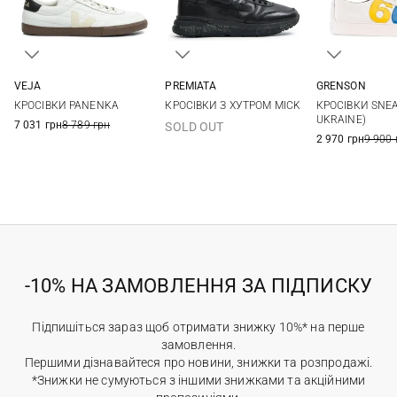
VEJA
PREMIATA
GRENSON
40
41
42
43
39
40
41
42
6 UK
7 UK
КРОСІВКИ PANENKA
КРОСІВКИ З ХУТРОМ MICK
КРОСІВКИ SNEA
44
45
43
44
45
46
10 UK
11 UK
UKRAINE)
7 031 грн
8 789 грн
SOLD OUT
47
2 970 грн
9 900 
-10% НА ЗАМОВЛЕННЯ ЗА ПІДПИСКУ
Підпишіться зараз щоб отримати знижку 10%* на перше
замовлення.
Першими дізнавайтеся про новини, знижки та розпродажі.
*Знижки не сумуються з іншими знижками та акційними