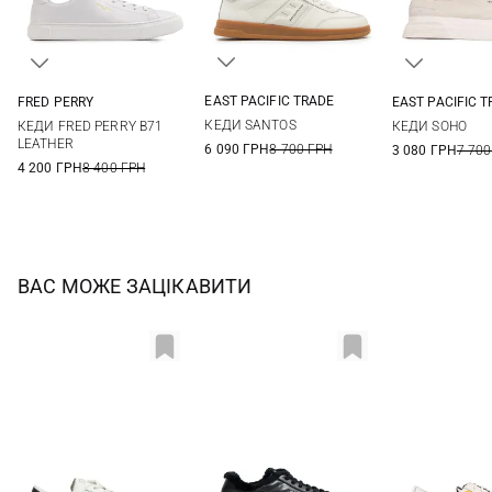
EAST PACIFIC TRADE
FRED PERRY
EAST PACIFIC 
40
41
42
43
8 UK
9 UK
9,5 UK
10 UK
39
40
КЕДИ SANTOS
КЕДИ FRED PERRY B71
КЕДИ SOHO
44
11 UK
43
44
LEATHER
6 090 ГРН
8 700 ГРН
3 080 ГРН
7 700
4 200 ГРН
8 400 ГРН
ВАС МОЖЕ ЗАЦІКАВИТИ