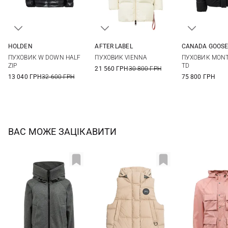
HOLDEN
AFTER LABEL
CANADA GOOS
L/XL
S/M
XXS/XS
XS
S
M
XS
S
ПУХОВИК W DOWN HALF
ПУХОВИК VIENNA
ПУХОВИК MONT
XL
ZIP
TD
21 560 ГРН
30 800 ГРН
13 040 ГРН
32 600 ГРН
75 800 ГРН
ВАС МОЖЕ ЗАЦІКАВИТИ