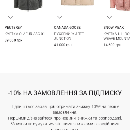
PEUTEREY
CANADA GOOSE
SNOW PEAK
38
40
42
44
XS
S
M
L
S
M
КУРТКА OLAFUR SAC 01
ПУХОВИЙ ЖИЛЕТ
КУРТКА U.L. D
JUNCTION
WEAVE MOUNTA
39 000 грн
41 000 грн
14 600 грн
-10% НА ЗАМОВЛЕННЯ ЗА ПІДПИСКУ
Підпишіться зараз щоб отримати знижку 10%* на перше
замовлення.
Першими дізнавайтеся про новини, знижки та розпродажі.
*Знижки не сумуються з іншими знижками та акційними
пропозиціями.