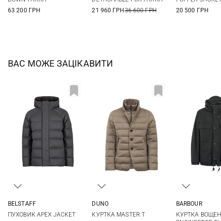
63 200 ГРН
21 960 ГРН
36 600 ГРН
20 500 ГРН
ВАС МОЖЕ ЗАЦІКАВИТИ
BELSTAFF
DUNO
BARBOUR
M
L
XL
XXL
48
50
52
54
M
L
ПУХОВИК APEX JACKET
КУРТКА MASTER T
КУРТКА ВОЩЕН
3XL
56