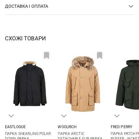
ДОСТАВКА І ОПЛАТА
СХОЖІ ТОВАРИ
EASTLOGUE
WOOLRICH
FRED PERRY
M
L
XL
S
M
L
XL
M
L
ПАРКА SHEARLING POLAR
ПАРКА ARCTIC
ПАРКА PATCH 
XXL
DOWN PARKA
DETACHABLE FUR PARKA
PUFFER JACKE