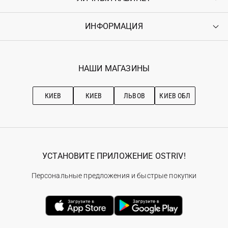
Доставка
Оплата
ИНФОРМАЦИЯ
Войти
Возврат
Регистрация
Гарантия
Мои заказы
Программа лояльности
Вакансии
Избранное
Наши магазини
НАШИ МАГАЗИНЫ
Ostriv Club+
Про OSTRIV
Подписка на новости
Рекомендации по уходу
КИЕВ
КИЕВ
ЛЬВОВ
КИЕВ ОБЛ
УСТАНОВИТЕ ПРИЛОЖЕНИЕ OSTRIV!
Персональные предложения и быстрые покупки