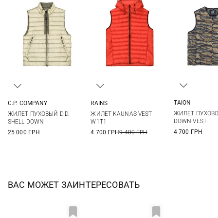
TAION
C.P. COMPANY
RAINS
XS
S
M
L
XL
S
M
L
ЖИЛЕТ ПУХОВО
ЖИЛЕТ ПУХОВЫЙ D.D.
ЖИЛЕТ KAUNAS VEST
XL
DOWN VEST
SHELL DOWN
W1T1
4 700 ГРН
25 000 ГРН
4 700 ГРН
9 400 ГРН
ВАС МОЖЕТ ЗАИНТЕРЕСОВАТЬ