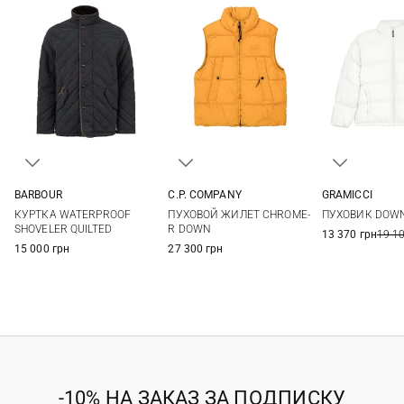
BARBOUR
C.P. COMPANY
GRAMICCI
M
L
XL
XXL
M
L
XL
S
M
КУРТКА WATERPROOF
ПУХОВОЙ ЖИЛЕТ CHROME-
ПУХОВИК DOWN
SHOVELER QUILTED
R DOWN
13 370 грн
19 1
15 000 грн
27 300 грн
-10% НА ЗАКАЗ ЗА ПОДПИСКУ