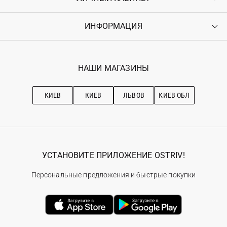
Доставка
Оплата
ИНФОРМАЦИЯ
Войти
Возврат
Регистрация
Гарантия
Мои заказы
Программа лояльности
Вакансии
Избранное
Наши магазини
НАШИ МАГАЗИНЫ
Ostriv Club+
Про OSTRIV
Подписка на новости
Рекомендации по уходу
КИЕВ
КИЕВ
ЛЬВОВ
КИЕВ ОБЛ
УСТАНОВИТЕ ПРИЛОЖЕНИЕ OSTRIV!
Персональные предложения и быстрые покупки