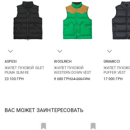
ASPESI
WOOLRICH
GRAMICCI
M
L
XL
XXL
S
M
L
XL
S
M
ЖИЛЕТ ПУХОВОЙ GILET
ЖИЛЕТ ПУХОВОЙ
ЖИЛЕТ ПУХОВ
XXL
PIUMA SLIM RE
WESTERN DOWN VEST
PUFFER VEST
23 100 ГРН
9 680 ГРН
24 200 ГРН
17 000 ГРН
ВАС МОЖЕТ ЗАИНТЕРЕСОВАТЬ