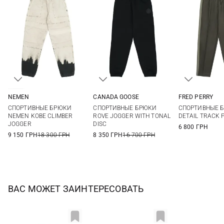
NEMEN
CANADA GOOSE
FRED PERRY
S
M
L
XL
S
M
L
XL
M
L
СПОРТИВНЫЕ БРЮКИ
СПОРТИВНЫЕ БРЮКИ
СПОРТИВНЫЕ Б
XXL
NEMEN KOBE CLIMBER
ROVE JOGGER WITH TONAL
DETAIL TRACK 
JOGGER
DISC
6 800 ГРН
9 150 ГРН
18 300 ГРН
8 350 ГРН
16 700 ГРН
ВАС МОЖЕТ ЗАИНТЕРЕСОВАТЬ