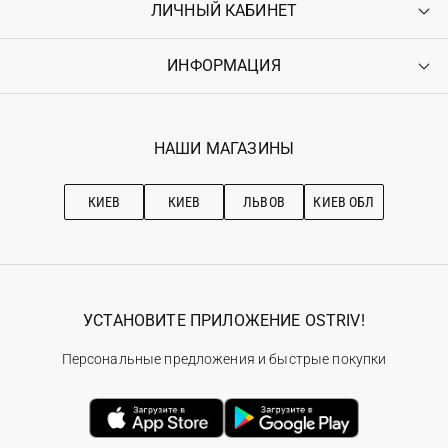
ЛИЧНЫЙ КАБИНЕТ
Контакты
Доставка
Оплата
ИНФОРМАЦИЯ
Войти
Возврат
Регистрация
Гарантия
Мои заказы
Программа лояльности
Вакансии
Избранное
Наши магазини
НАШИ МАГАЗИНЫ
Ostriv Club+
Про OSTRIV
Подписка на новости
Рекомендации по уходу
КИЕВ
КИЕВ
ЛЬВОВ
КИЕВ ОБЛ
УСТАНОВИТЕ ПРИЛОЖЕНИЕ OSTRIV!
Персональные предложения и быстрые покупки