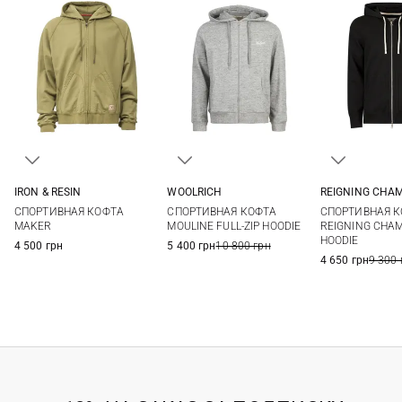
IRON & RESIN
WOOLRICH
REIGNING CHA
M
L
XL
XXL
S
M
L
XL
S
M
СПОРТИВНАЯ КОФТА
СПОРТИВНАЯ КОФТА
СПОРТИВНАЯ 
XXL
3XL
XXL
MAKER
MOULINE FULL-ZIP HOODIE
REIGNING CHAM
HOODIE
4 500 грн
5 400 грн
10 800 грн
4 650 грн
9 300 