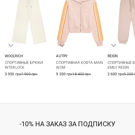
WOOLRICH
AUTRY
REIGN
XS
S
M
L
XS
S
M
S
СПОРТИВНЫЕ БРЮКИ
СПОРТИВНАЯ КОФТА MAIN
СПОРТИВНЫЕ 
INTERLOCK
WOM
EMILY REIGN
3 950 грн
7 900 грн
9 200 грн
18 400 грн
2 600 грн
5 200 
-10% НА ЗАКАЗ ЗА ПОДПИСКУ