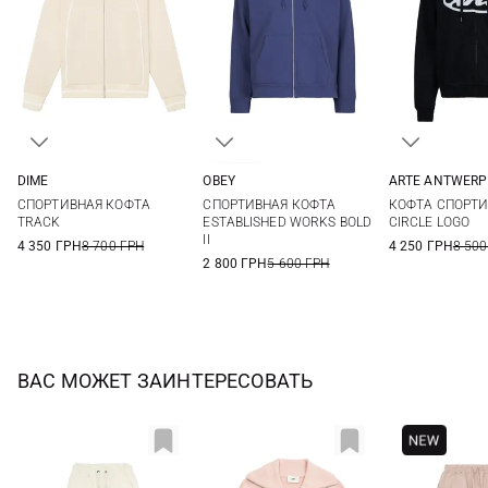
DIME
OBEY
ARTE ANTWERP
XXS
XS
S
M
S
M
L
XL
S
M
СПОРТИВНАЯ КОФТА
СПОРТИВНАЯ КОФТА
КОФТА СПОРТ
XXL
TRACK
ESTABLISHED WORKS BOLD
CIRCLE LOGO
II
4 350 ГРН
8 700 ГРН
4 250 ГРН
8 500
2 800 ГРН
5 600 ГРН
ВАС МОЖЕТ ЗАИНТЕРЕСОВАТЬ