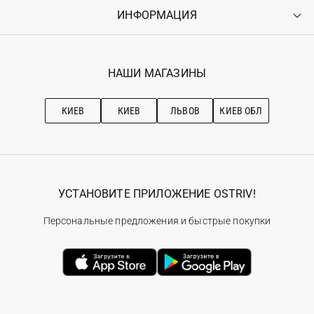
Оплата
ИНФОРМАЦИЯ
Войти
Возврат
Регистрация
Гарантия
Мои заказы
Программа лояльности
Вакансии
Избранное
Наши магазини
НАШИ МАГАЗИНЫ
Ostriv Club+
Про OSTRIV
Подписка на новости
Рекомендации по уходу
КИЕВ
КИЕВ
ЛЬВОВ
КИЕВ ОБЛ
УСТАНОВИТЕ ПРИЛОЖЕНИЕ OSTRIV!
Персональные предложения и быстрые покупки