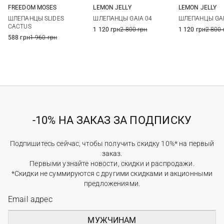
FREEDOM MOSES
LEMON JELLY
LEMON JELLY
35/36
36/37
37/38
38/39
36
37
38
39
36
37
ШЛЕПАНЦЫ SLIDES
ШЛЕПАНЦЫ GAIA 04
ШЛЕПАНЦЫ GAI
39/40
40
41
40
41
CACTUS
1 120 грн
2 800 грн
1 120 грн
2 800 
588 грн
1 960 грн
-10% НА ЗАКАЗ ЗА ПОДПИСКУ
Подпишитесь сейчас, чтобы получить скидку 10%* на первый
заказ.
Первыми узнайте новости, скидки и распродажи.
*Скидки не суммируются с другими скидками и акционными
предложениями.
МУЖЧИНАМ