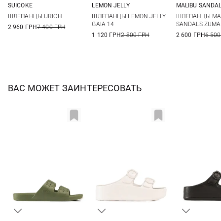
SUICOKE
LEMON JELLY
MALIBU SANDA
5
6
7
8
36
37
38
39
6 US
7 US
ШЛЕПАНЦЫ URICH
ШЛЕПАНЦЫ LEMON JELLY
ШЛЕПАНЦЫ MA
9
40
41
10 US
GAIA 14
SANDALS ZUMA
2 960 ГРН
7 400 ГРН
1 120 ГРН
2 800 ГРН
2 600 ГРН
6 500
ВАС МОЖЕТ ЗАИНТЕРЕСОВАТЬ