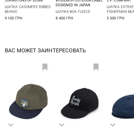
JOHNSTONS OF ELGIN
WOOLRICH OUTDOOR LABEL
C.P. COMPANY
One size
One size
One si
DESIGNED IN JAPAN
ШАПКА CASHMERE RIBBED
ШАПКА EXTRAF
BEANIE
ШАПКА BOA FLEECE
FISHERMAN BE
9 100 ГРН
8 400 ГРН
5 300 ГРН
ВАС МОЖЕТ ЗАИНТЕРЕСОВАТЬ