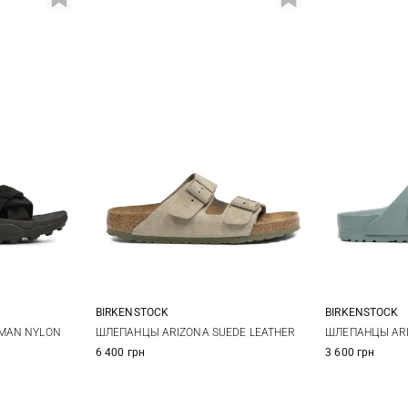
BIRKENSTOCK
BIRKENSTOCK
37
38
36
37
38
39
36
3
MAN NYLON
ШЛЕПАНЦЫ ARIZONA SUEDE LEATHER
ШЛЕПАНЦЫ ARI
6 400 грн
3 600 грн
41
40
40
4