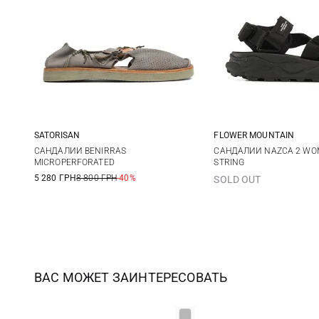
SATORISAN
FLOWER MOUNTAIN
36
37
38
39
35
36
САНДАЛИИ BENIRRAS
САНДАЛИИ NAZCA 2 WO
MICROPERFORATED
STRING
40
41
39
40
5 280 ГРН
8 800 ГРН
-40%
SOLD OUT
ВАС МОЖЕТ ЗАИНТЕРЕСОВАТЬ