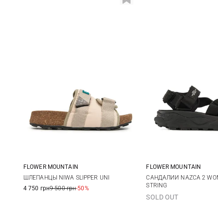
FLOWER MOUNTAIN
FLOWER MOUNTAIN
36
37
38
39
35
36
ШЛЕПАНЦЫ NIWA SLIPPER UNI
САНДАЛИИ NAZCA 2 WO
STRING
4 750 грн
9 500 грн
-50%
40
41
42
39
40
SOLD OUT