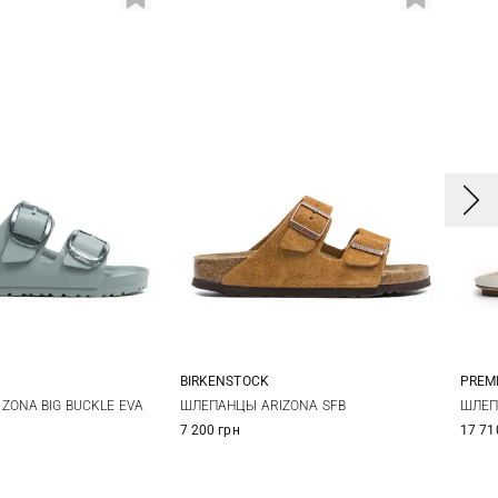
BIRKENSTOCK
PREM
7
38
39
36
37
38
39
3
ZONA BIG BUCKLE EVA
ШЛЕПАНЦЫ ARIZONA SFB
ШЛЕП
7 200 грн
17 71
1
42
40
41
3
40