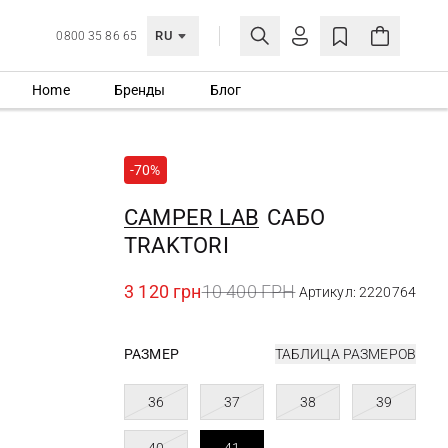
RU
0800 35 86 65
Home
Бренды
Блог
ЛИЧНЫЙ КАБИНЕТ
ВОЙТИ
-70%
Еще не зарегистрированы?
СОЗДАТЬ УЧЕТНУЮ ЗАПИСЬ
CAMPER LAB
САБО
TRAKTORI
3 120 грн
10 400 ГРН
Артикул: 2220764
РАЗМЕР
ТАБЛИЦА РАЗМЕРОВ
36
37
38
39